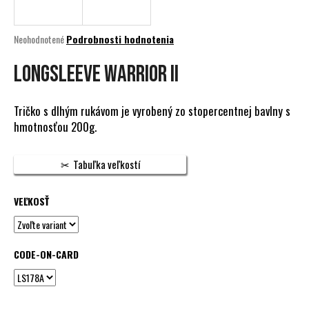
á
j
Priemerné
Neohodnotené
Podrobnosti hodnotenia
s
hodnotenie
produktu
LONGSLEEVE WARRIOR II
ť
je
?
0,0
z
Tričko s dlhým rukávom je vyrobený zo stopercentnej bavlny s
5
hmotnosťou 200g.
hviezdičiek.
HĽADAŤ
Tabuľka veľkostí
VEĽKOSŤ
O
d
p
CODE-ON-CARD
o
r
ú