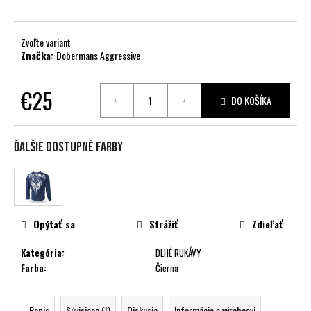
č
a
m
Zvoľte variant
e
Značka:
Dobermans Aggressive
€25
DO KOŠÍKA
Jednotková
cena:
Ďalšie dostupné farby
Opýtať sa
Strážiť
Zdieľať
Kategória
:
DLHÉ RUKÁVY
Farba
:
Čierna
Popis
Súvisiace (1)
Diskusia
Informácie o výrobcovi