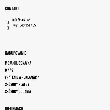
Kontakt
info
@
aggr.sk
+421 949 351 435
Nakupovanie
Moja objednávka
O nás
Vrátenie a reklamácia
Spôsoby platby
Spôsoby dodania
Informácie