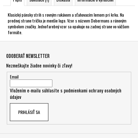
Klasický pánsky strih s rovným rukávom a sťahovacím lemom pri krku. Na
prednej strane trička je menšie logo. Vzor s názvom Dobermans a rúnovým
symbolom značky. Jednofarebný vzor sa opakuje na zadnej strane vo väčšom
formáte.
Z
á
Odoberať newsletter
p
Nezmeškajte žiadne novinky či zľavy!
ä
t
Email
i
Vložením e-mailu súhlasíte s
podmienkami ochrany osobných
e
údajov
PRIHLÁSIŤ SA