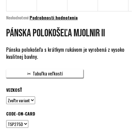
á
j
Priemerné
Neohodnotené
Podrobnosti hodnotenia
s
hodnotenie
produktu
PÁNSKA POLOKOŠEĽA MJOLNIR II
ť
je
?
0,0
z
Pánska polokošeľa s krátkym rukávom je vyrobená z vysoko
5
kvalitnej bavlny.
hviezdičiek.
HĽADAŤ
Tabuľka veľkostí
VEĽKOSŤ
O
d
p
CODE-ON-CARD
o
r
ú