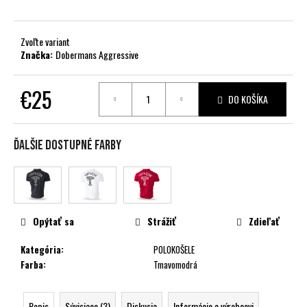
č
a
m
Zvoľte variant
e
Značka:
Dobermans Aggressive
€25
DO KOŠÍKA
Jednotková
cena:
Ďalšie dostupné farby
Opýtať sa
Strážiť
Zdieľať
Kategória
:
POLOKOŠELE
Farba
:
Tmavomodrá
Popis
Súvisiace (3)
Diskusia
Informácie o výrobcovi