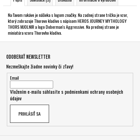
Na ľavom rukáve je nášivka s logom značky. Na zadnej strane trička je vzor,
ktorý zobrazuje Thorovo kladivo s nápisom HEROS JOURNEY MYTHOLOGY
THORS MJOLNIR a logo Doberman's Aggressive. Na prednej strane je
miniatúra vzoru Thorovho kladiva.
Z
á
Odoberať newsletter
p
Nezmeškajte žiadne novinky či zľavy!
ä
t
Email
i
Vložením e-mailu súhlasíte s
podmienkami ochrany osobných
e
údajov
PRIHLÁSIŤ SA