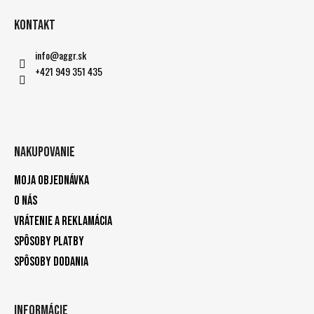
Kontakt
info
@
aggr.sk
+421 949 351 435
Nakupovanie
Moja objednávka
O nás
Vrátenie a reklamácia
Spôsoby platby
Spôsoby dodania
Informácie