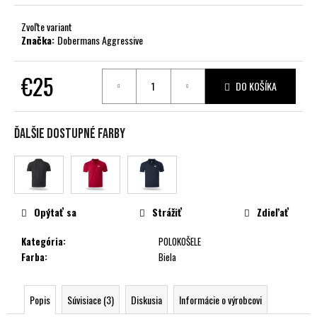
č
a
Zvoľte variant
m
Značka:
Dobermans Aggressive
e
€25
DO KOŠÍKA
Jednotková
cena:
Ďalšie dostupné farby
Opýtať sa
Strážiť
Zdieľať
Kategória
:
POLOKOŠELE
Farba
:
Biela
Popis
Súvisiace (3)
Diskusia
Informácie o výrobcovi