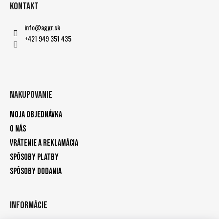
Kontakt
info
@
aggr.sk
+421 949 351 435
Nakupovanie
Moja objednávka
O nás
Vrátenie a reklamácia
Spôsoby platby
Spôsoby dodania
Informácie