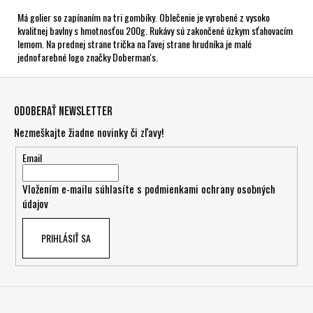
Má golier so zapínaním na tri gombíky. Oblečenie je vyrobené z vysoko
kvalitnej bavlny s hmotnosťou 200g. Rukávy sú zakončené úzkym sťahovacím
lemom. Na prednej strane trička na ľavej strane hrudníka je malé
jednofarebné logo značky Doberman's.
Z
á
Odoberať newsletter
p
Nezmeškajte žiadne novinky či zľavy!
ä
t
Email
i
Vložením e-mailu súhlasíte s
podmienkami ochrany osobných
e
údajov
PRIHLÁSIŤ SA