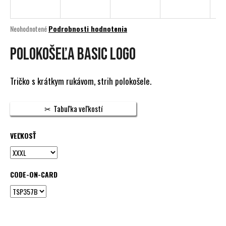
á
j
Priemerné
Neohodnotené
Podrobnosti hodnotenia
s
hodnotenie
produktu
Polokošeľa Basic Logo
ť
je
?
0,0
z
Tričko s krátkym rukávom, strih polokošele.
5
hviezdičiek.
Tabuľka veľkostí
HĽADAŤ
VEĽKOSŤ
O
d
CODE-ON-CARD
p
o
r
ú