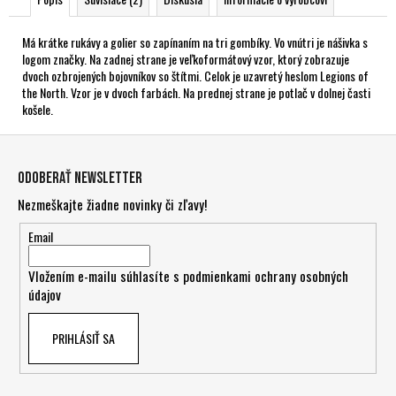
Má krátke rukávy a golier so zapínaním na tri gombíky. Vo vnútri je nášivka s
logom značky. Na zadnej strane je veľkoformátový vzor, ktorý zobrazuje
dvoch ozbrojených bojovníkov so štítmi. Celok je uzavretý heslom Legions of
the North. Vzor je v dvoch farbách. Na prednej strane je potlač v dolnej časti
košele.
Z
á
Odoberať newsletter
p
Nezmeškajte žiadne novinky či zľavy!
ä
t
Email
i
Vložením e-mailu súhlasíte s
podmienkami ochrany osobných
e
údajov
PRIHLÁSIŤ SA