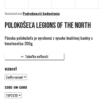
á
j
Priemerné
Neohodnotené
Podrobnosti hodnotenia
s
hodnotenie
produktu
POLOKOŠEĽA LEGIONS OF THE NORTH
ť
je
?
0,0
z
Pánska polokošeľa je vyrobená z vysoko kvalitnej bavlny s
5
hmotnosťou 200g.
hviezdičiek.
HĽADAŤ
Tabuľka veľkostí
VEĽKOSŤ
O
d
p
CODE-ON-CARD
o
r
ú