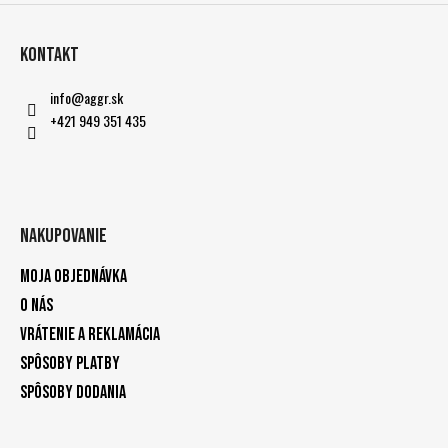
Kontakt
info
@
aggr.sk
+421 949 351 435
Nakupovanie
Moja objednávka
O nás
Vrátenie a reklamácia
Spôsoby platby
Spôsoby dodania