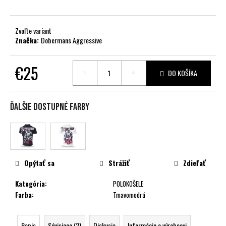
č
a
m
Zvoľte variant
e
Značka:
Dobermans Aggressive
€25
DO KOŠÍKA
Jednotková
cena:
Ďalšie dostupné farby
Opýtať sa
Strážiť
Zdieľať
Kategória
:
POLOKOŠELE
Farba
:
Tmavomodrá
Popis
Súvisiace (2)
Diskusia
Informácie o výrobcovi