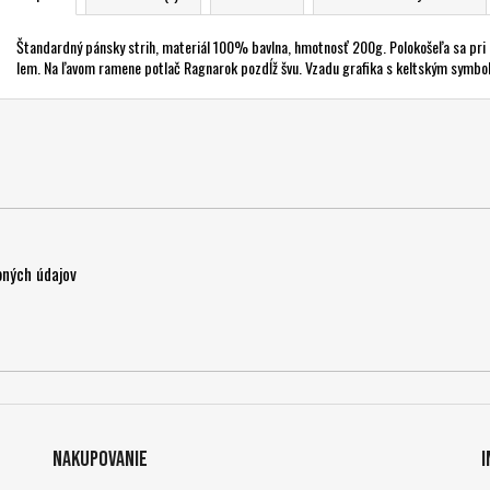
Štandardný pánsky strih, materiál 100% bavlna, hmotnosť 200g. Polokošeľa sa pri k
lem. Na ľavom ramene potlač Ragnarok pozdĺž švu. Vzadu grafika s keltským symbol
ných údajov
Nakupovanie