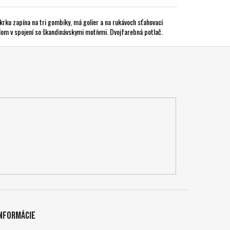
rku zapína na tri gombíky, má golier a na rukávoch sťahovací
om v spojení so škandinávskymi motívmi. Dvojfarebná potlač.
Informácie