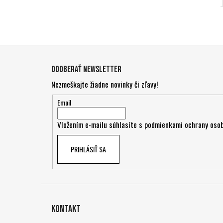
Z
á
Odoberať newsletter
p
Nezmeškajte žiadne novinky či zľavy!
ä
t
Email
i
Vložením e-mailu súhlasíte s
podmienkami ochrany osob
e
PRIHLÁSIŤ SA
Kontakt