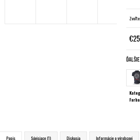
Zvoľte
€25
Jednot
cena:
Ďalši
Kateg
Farba
Popis
Súvisiace (1)
Diskusia
Informácie o výrobcovi