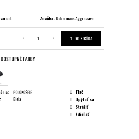
 variant
Značka:
Dobermans Aggressive
DO KOŠÍKA
ková
e dostupné farby
Tlač
ória
:
POLOKOŠELE
:
Biela
Opýtať sa
Strážiť
Zdieľať