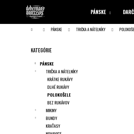
K
Prejsť
na
o
PÁNSKE
DARČ
obsah
Späť
Späť
š
do obchodu
do obchodu
í
Domov
PÁNSKE
TRIČKA A NÁTELNÍKY
POLOKOŠE
k
B
o
Preskočiť
Kategórie
č
kategórie
n
PÁNSKE
ý
TRIČKA A NÁTELNÍKY
p
KRÁTKE RUKÁVY
a
DLHÉ RUKÁVY
n
POLOKOŠELE
e
BEZ RUKÁVOV
l
MIKINY
BUNDY
KRAŤASY
NOHAVICE