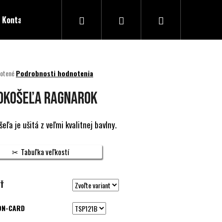
Hľadať
Prihlásenie
Nákupný
Kontakty
košík
né
otené
Podrobnosti hodnotenia
nie
u
OKOŠEĽA RAGNAROK
eľa je ušitá z veľmi kvalitnej bavlny.
ek.
Tabuľka veľkostí
Ť
ON-CARD