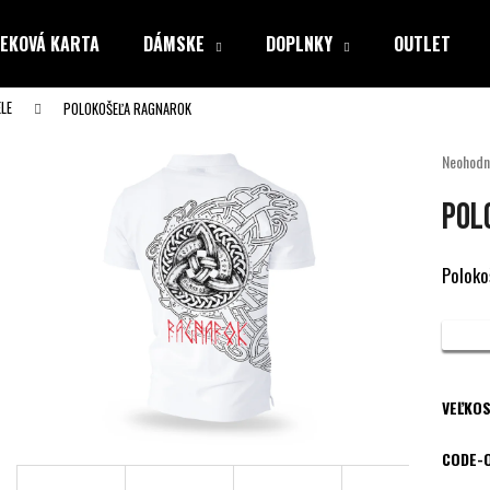
EKOVÁ KARTA
DÁMSKE
DOPLNKY
OUTLET
LE
POLOKOŠEĽA RAGNAROK
Čo potrebujete nájsť?
Priemer
Neohodn
hodnote
produkt
HĽADAŤ
POL
je
0,0
z
Polokoš
5
Odporúčame
hviezdiči
VEĽKOS
CODE-