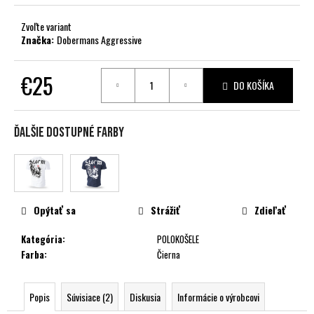
č
a
Zvoľte variant
m
Značka:
Dobermans Aggressive
e
€25
DO KOŠÍKA
Jednotková
cena:
Ďalšie dostupné farby
Opýtať sa
Strážiť
Zdieľať
Kategória
:
POLOKOŠELE
Farba
:
Čierna
Popis
Súvisiace (2)
Diskusia
Informácie o výrobcovi