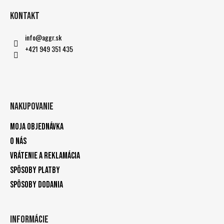
Kontakt
info
@
aggr.sk
+421 949 351 435
Nakupovanie
Moja objednávka
O nás
Vrátenie a reklamácia
Spôsoby platby
Spôsoby dodania
Informácie