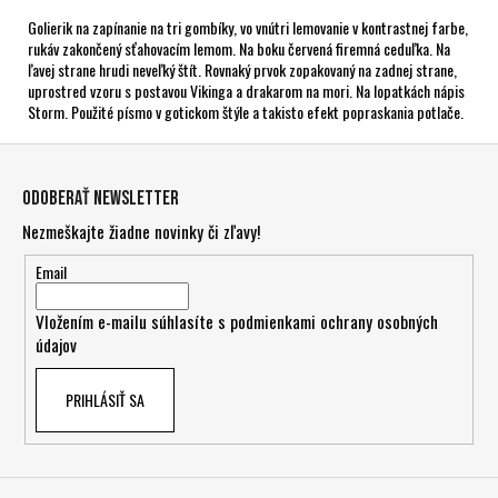
Golierik na zapínanie na tri gombíky, vo vnútri lemovanie v kontrastnej farbe,
rukáv zakončený sťahovacím lemom. Na boku červená firemná ceduľka. Na
ľavej strane hrudi neveľký štít. Rovnaký prvok zopakovaný na zadnej strane,
uprostred vzoru s postavou Vikinga a drakarom na mori. Na lopatkách nápis
Storm. Použité písmo v gotickom štýle a takisto efekt popraskania potlače.
Z
á
Odoberať newsletter
p
Nezmeškajte žiadne novinky či zľavy!
ä
t
Email
i
Vložením e-mailu súhlasíte s
podmienkami ochrany osobných
e
údajov
PRIHLÁSIŤ SA