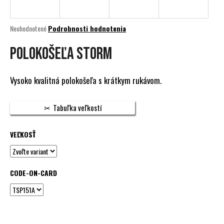
á
j
Priemerné
Neohodnotené
Podrobnosti hodnotenia
s
hodnotenie
produktu
POLOKOŠEĽA STORM
ť
je
?
0,0
z
Vysoko kvalitná polokošeľa s krátkym rukávom.
5
hviezdičiek.
Tabuľka veľkostí
HĽADAŤ
VEĽKOSŤ
O
d
CODE-ON-CARD
p
o
r
ú