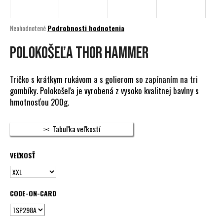
á
j
Priemerné
Neohodnotené
Podrobnosti hodnotenia
s
hodnotenie
produktu
Polokošeľa THOR HAMMER
ť
je
?
0,0
z
Tričko s krátkym rukávom a s golierom so zapínaním na tri
5
gombíky. Polokošeľa je vyrobená z vysoko kvalitnej bavlny s
hviezdičiek.
hmotnosťou 200g.
HĽADAŤ
Tabuľka veľkostí
VEĽKOSŤ
O
d
p
o
CODE-ON-CARD
r
ú