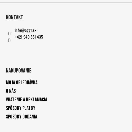
Kontakt
info
@
aggr.sk
+421 949 351 435
Nakupovanie
Moja objednávka
O nás
Vrátenie a reklamácia
Spôsoby platby
Spôsoby dodania