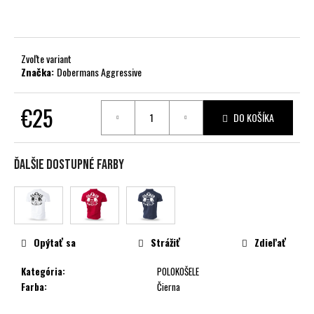
č
a
m
e
Zvoľte variant
Značka:
Dobermans Aggressive
€25
DO KOŠÍKA
Jednotková
cena:
Ďalšie dostupné farby
Opýtať sa
Strážiť
Zdieľať
Kategória
:
POLOKOŠELE
Farba
:
Čierna