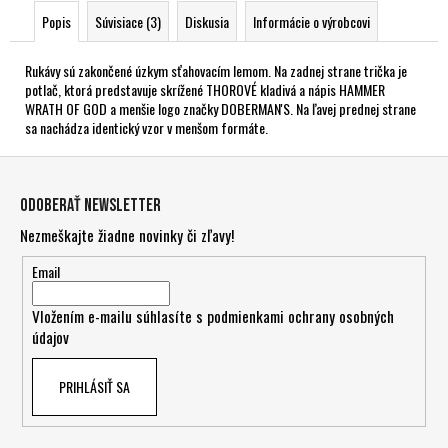
Popis
Súvisiace (3)
Diskusia
Informácie o výrobcovi
Rukávy sú zakončené úzkym sťahovacím lemom. Na zadnej strane trička je
potlač, ktorá predstavuje skrížené THOROVÉ kladivá a nápis HAMMER
WRATH OF GOD a menšie logo značky DOBERMAN'S. Na ľavej prednej strane
sa nachádza identický vzor v menšom formáte.
Z
á
Odoberať newsletter
p
Nezmeškajte žiadne novinky či zľavy!
ä
t
Email
i
Vložením e-mailu súhlasíte s
podmienkami ochrany osobných
e
údajov
PRIHLÁSIŤ SA