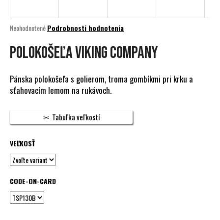
á
j
Priemerné
Neohodnotené
Podrobnosti hodnotenia
s
hodnotenie
produktu
POLOKOŠEĽA VIKING COMPANY
ť
je
?
0,0
z
Pánska polokošeľa s golierom, troma gombíkmi pri krku a
5
sťahovacím lemom na rukávoch.
hviezdičiek.
HĽADAŤ
Tabuľka veľkostí
VEĽKOSŤ
O
d
p
CODE-ON-CARD
o
r
ú