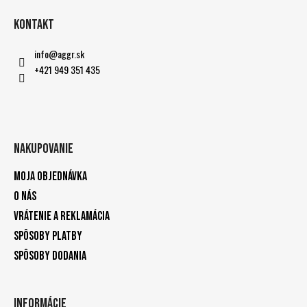
Kontakt
info
@
aggr.sk
+421 949 351 435
Nakupovanie
Moja objednávka
O nás
Vrátenie a reklamácia
Spôsoby platby
Spôsoby dodania
Informácie