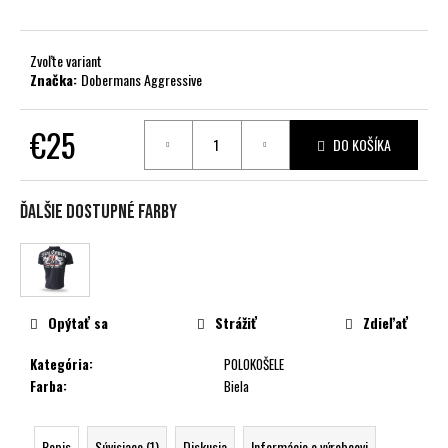
č
a
m
Zvoľte variant
e
Značka:
Dobermans Aggressive
€25
DO KOŠÍKA
Jednotková
cena:
Ďalšie dostupné farby
Opýtať sa
Strážiť
Zdieľať
Kategória
:
POLOKOŠELE
Farba
:
Biela
Popis
Súvisiace (1)
Diskusia
Informácie o výrobcovi