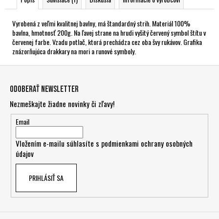
Vyrobená z veľmi kvalitnej bavlny, má štandardný strih. Materiál 100%
bavlna, hmotnosť 200g. Na ľavej strane na hrudi vyšitý červený symbol štítu v
červenej farbe. Vzadu potlač, ktorá prechádza cez oba švy rukávov. Grafika
znázorňujúca drakkary na mori a runové symboly.
Z
á
Odoberať newsletter
p
Nezmeškajte žiadne novinky či zľavy!
ä
t
Email
i
Vložením e-mailu súhlasíte s
podmienkami ochrany osobných
e
údajov
PRIHLÁSIŤ SA