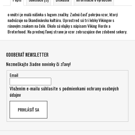
o vnútri je malá nášivka s logom značky. Zadnú časť pokrýva vzor, ktorý
nadväzuje na škandinávsku kultúru. Uprostred sú tri lebky Vikingov s
rúnovým znakom na čele. Okolo sú vlajky s nápisom Viking Horde a
Broterhood. Na prednej ľavej strane je vzor zobrazujúce dve zdobené sekery.
Z
á
Odoberať newsletter
p
Nezmeškajte žiadne novinky či zľavy!
ä
t
Email
i
Vložením e-mailu súhlasíte s
podmienkami ochrany osobných
e
údajov
PRIHLÁSIŤ SA