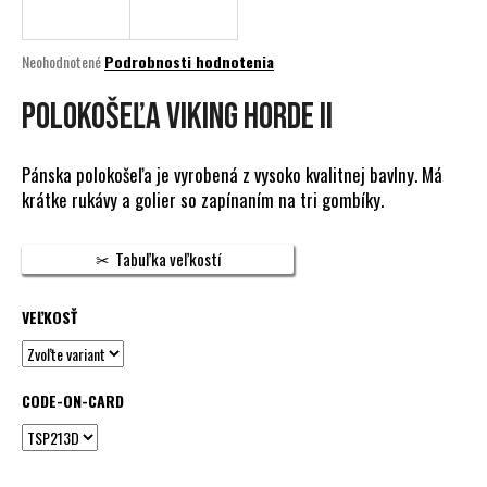
á
j
Priemerné
Neohodnotené
Podrobnosti hodnotenia
s
hodnotenie
produktu
POLOKOŠEĽA VIKING HORDE II
ť
je
?
0,0
z
Pánska polokošeľa je vyrobená z vysoko kvalitnej bavlny. Má
5
krátke rukávy a golier so zapínaním na tri gombíky.
hviezdičiek.
HĽADAŤ
Tabuľka veľkostí
VEĽKOSŤ
O
d
p
CODE-ON-CARD
o
r
ú