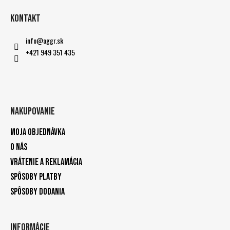
Kontakt
info
@
aggr.sk
+421 949 351 435
Nakupovanie
Moja objednávka
O nás
Vrátenie a reklamácia
Spôsoby platby
Spôsoby dodania
Informácie