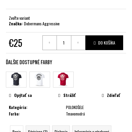
č
a
m
Zvoľte variant
e
Značka:
Dobermans Aggressive
€25
DO KOŠÍKA
Jednotková
cena:
Ďalšie dostupné farby
Opýtať sa
Strážiť
Zdieľať
Kategória
:
POLOKOŠELE
Farba
:
Tmavomodrá
Popis
Súvisiace (3)
Diskusia
Informácie o výrobcovi