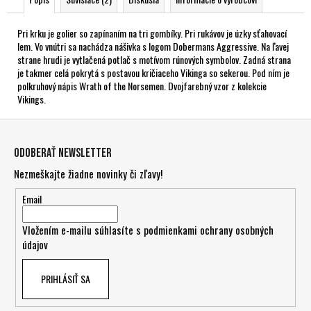
Pri krku je golier so zapínaním na tri gombíky. Pri rukávov je úzky sťahovací
lem. Vo vnútri sa nachádza nášivka s logom Dobermans Aggressive. Na ľavej
strane hrudi je vytlačená potlač s motívom rúnových symbolov. Zadná strana
je takmer celá pokrytá s postavou kričiaceho Vikinga so sekerou. Pod ním je
polkruhový nápis Wrath of the Norsemen. Dvojfarebný vzor z kolekcie
Vikings.
Z
á
Odoberať newsletter
p
Nezmeškajte žiadne novinky či zľavy!
ä
t
Email
i
Vložením e-mailu súhlasíte s
podmienkami ochrany osobných
e
údajov
PRIHLÁSIŤ SA