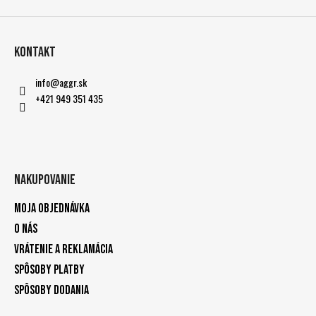
Kontakt
info
@
aggr.sk
+421 949 351 435
Nakupovanie
Moja objednávka
O nás
Vrátenie a reklamácia
Spôsoby platby
Spôsoby dodania