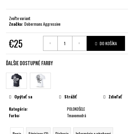
č
a
m
Zvoľte variant
e
Značka:
Dobermans Aggressive
€25
DO KOŠÍKA
Jednotková
cena:
Ďalšie dostupné farby
Opýtať sa
Strážiť
Zdieľať
Kategória
:
POLOKOŠELE
Farba
:
Tmavomodrá
Popis
Súvisiace (2)
Diskusia
Informácie o výrobcovi