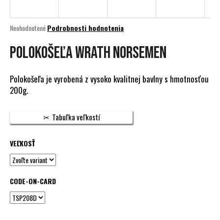
á
j
Priemerné
Neohodnotené
Podrobnosti hodnotenia
s
hodnotenie
produktu
POLOKOŠEĽA WRATH NORSEMEN
ť
je
?
0,0
z
Polokošeľa je vyrobená z vysoko kvalitnej bavlny s hmotnosťou
5
200g.
hviezdičiek.
HĽADAŤ
Tabuľka veľkostí
VEĽKOSŤ
O
d
p
CODE-ON-CARD
o
r
ú