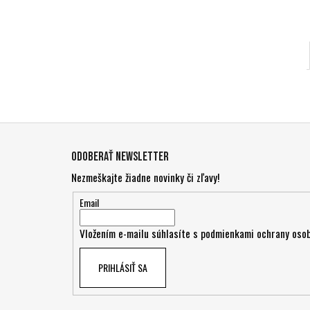
Z
á
Odoberať newsletter
p
Nezmeškajte žiadne novinky či zľavy!
ä
t
Email
i
Vložením e-mailu súhlasíte s
podmienkami ochrany osob
e
PRIHLÁSIŤ SA