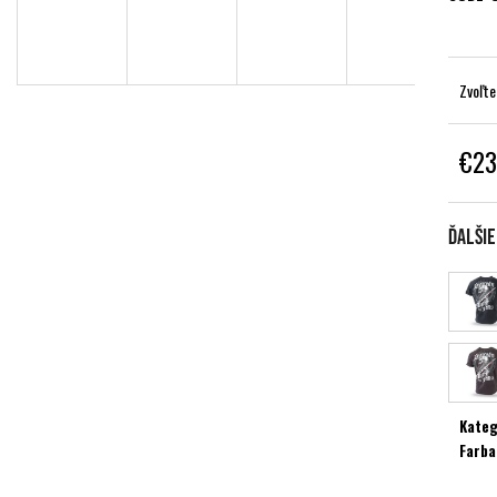
Zvoľte
€23
Jednot
cena:
Ďalši
Kateg
Farba