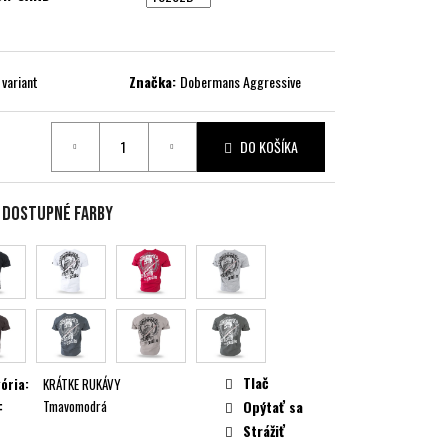
 variant
Značka:
Dobermans Aggressive
DO KOŠÍKA
ková
e dostupné farby
Tlač
ória
:
KRÁTKE RUKÁVY
:
Tmavomodrá
Opýtať sa
Strážiť