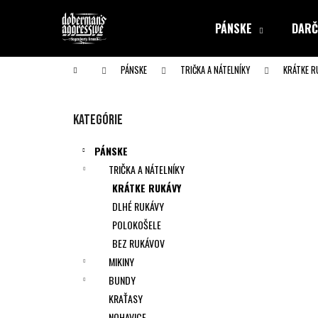
K
Prejsť
na
o
PÁNSKE
DARČ
obsah
Späť
Späť
š
do obchodu
do obchodu
í
Domov
PÁNSKE
TRIČKA A NÁTELNÍKY
KRÁTKE R
k
B
o
Preskočiť
Kategórie
č
kategórie
n
PÁNSKE
ý
TRIČKA A NÁTELNÍKY
p
KRÁTKE RUKÁVY
a
DLHÉ RUKÁVY
n
POLOKOŠELE
e
BEZ RUKÁVOV
l
MIKINY
BUNDY
KRAŤASY
NOHAVICE