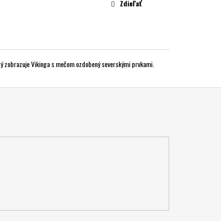
Zdieľať
torý zobrazuje Vikinga s mečom ozdobený severskými prvkami.