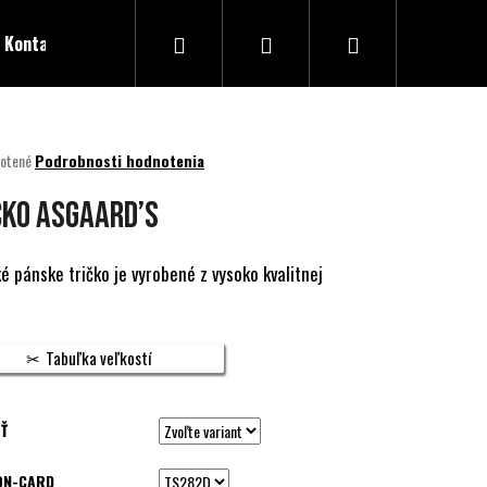
Hľadať
Prihlásenie
Nákupný
Kontakty
košík
né
otené
Podrobnosti hodnotenia
nie
u
ČKO ASGAARD’S
ké pánske tričko je vyrobené z vysoko kvalitnej
ek.
Tabuľka veľkostí
Ť
ON-CARD