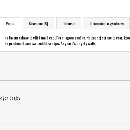
Popis
Súvisiace (8)
Diskusia
Informácie o výrobcovi
Na ľavom rukáve je všitá malá ceduľka s logom značky. Na zadnej strane je vzor, k
Na prednej strane sa nachádza nápis Asgaard's mighty walls.
ných údajov