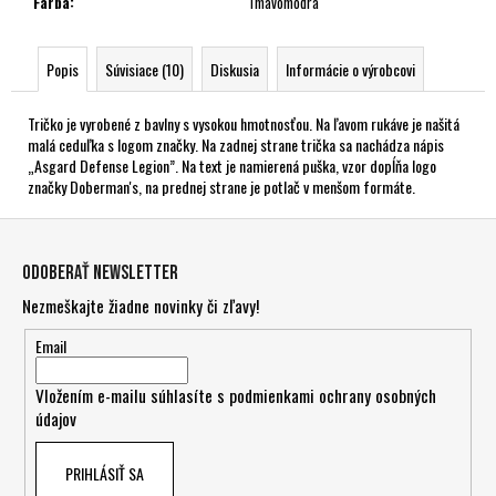
Farba
:
Tmavomodrá
Popis
Súvisiace (10)
Diskusia
Informácie o výrobcovi
Tričko je vyrobené z bavlny s vysokou hmotnosťou. Na ľavom rukáve je našitá
malá ceduľka s logom značky. Na zadnej strane trička sa nachádza nápis
„Asgard Defense Legion”. Na text je namierená puška, vzor dopĺňa logo
značky Doberman's, na prednej strane je potlač v menšom formáte.
Z
á
Odoberať newsletter
p
Nezmeškajte žiadne novinky či zľavy!
ä
t
Email
i
Vložením e-mailu súhlasíte s
podmienkami ochrany osobných
e
údajov
PRIHLÁSIŤ SA