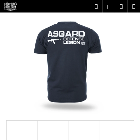
K
Prejsť
Hľadať
Nákupn
M
Prihlásenie
na
o
obsah
Späť
Späť
košík
š
í
Č
k
o
p
o
t
r
e
b
u
j
e
t
e
n