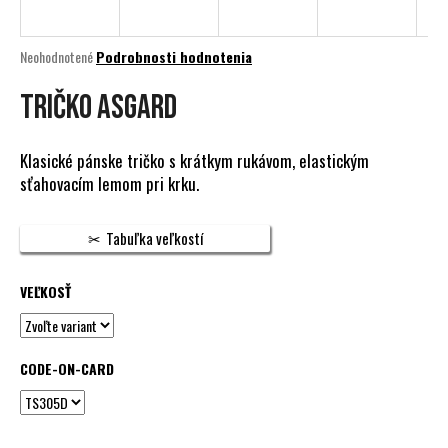
á
j
Priemerné
Neohodnotené
Podrobnosti hodnotenia
s
hodnotenie
produktu
Tričko Asgard
ť
je
?
0,0
z
Klasické pánske tričko s krátkym rukávom, elastickým
5
sťahovacím lemom pri krku.
hviezdičiek.
HĽADAŤ
Tabuľka veľkostí
VEĽKOSŤ
O
d
p
CODE-ON-CARD
o
r
ú