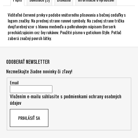
Viditeľné červené prvky v podobe vnútorného plisovania a bočnej ceduľky s
logom značky. Na prednej strane runové symboly. Na zadnej strane trička
dvojfarebný vzor s hlavou medveďa a polkruhovým nápisom Berserk
prechádzajúcim cez švy rukávov. Použité písmo v gotickom štýle. Potlač
zaberá značný povrch látky.
Z
á
Odoberať newsletter
p
Nezmeškajte žiadne novinky či zľavy!
ä
t
Email
i
Vložením e-mailu súhlasíte s
podmienkami ochrany osobných
e
údajov
PRIHLÁSIŤ SA