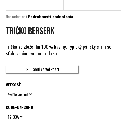
á
j
Priemerné
Neohodnotené
Podrobnosti hodnotenia
s
hodnotenie
produktu
TRIČKO BERSERK
ť
je
?
0,0
z
Tričko so zložením 100% bavlny. Typický pánsky strih so
5
sťahovacím lemom pri krku.
hviezdičiek.
HĽADAŤ
Tabuľka veľkostí
VEĽKOSŤ
O
d
p
CODE-ON-CARD
o
r
ú