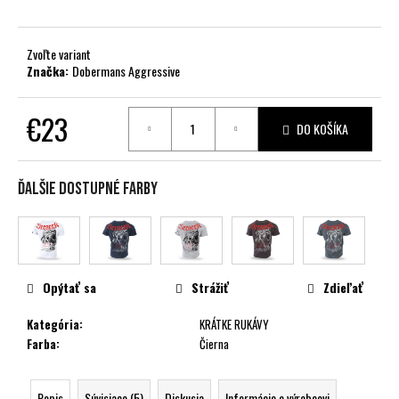
č
a
m
Zvoľte variant
e
Značka:
Dobermans Aggressive
€23
DO KOŠÍKA
Jednotková
cena:
Ďalšie dostupné farby
Opýtať sa
Strážiť
Zdieľať
Kategória
:
KRÁTKE RUKÁVY
Farba
:
Čierna
Popis
Súvisiace (5)
Diskusia
Informácie o výrobcovi