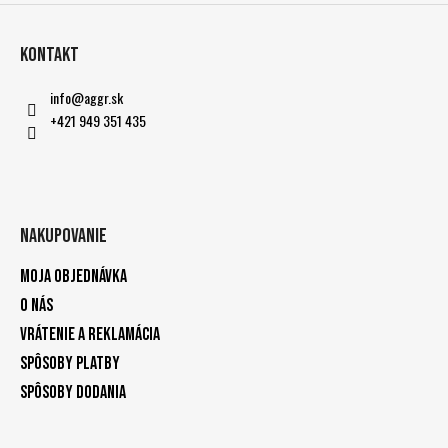
Kontakt
info
@
aggr.sk
+421 949 351 435
Nakupovanie
Moja objednávka
O nás
Vrátenie a reklamácia
Spôsoby platby
Spôsoby dodania