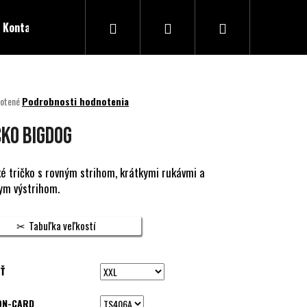
Hľadať
Prihlásenie
Nákupný
Kontakty
košík
né
otené
Podrobnosti hodnotenia
nie
u
čko BIGDOG
ké tričko s rovným strihom, krátkymi rukávmi a
ym výstrihom.
ek.
Tabuľka veľkostí
Ť
ON-CARD