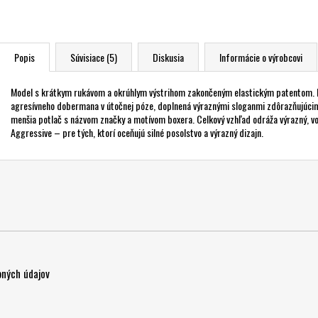
Popis
Súvisiace (5)
Diskusia
Informácie o výrobcovi
Model s krátkym rukávom a okrúhlym výstrihom zakončeným elastickým patentom. N
agresívneho dobermana v útočnej póze, doplnená výraznými sloganmi zdôrazňujúcim
menšia potlač s názvom značky a motívom boxera. Celkový vzhľad odráža výrazný, vo
Aggressive – pre tých, ktorí oceňujú silné posolstvo a výrazný dizajn.
ných údajov