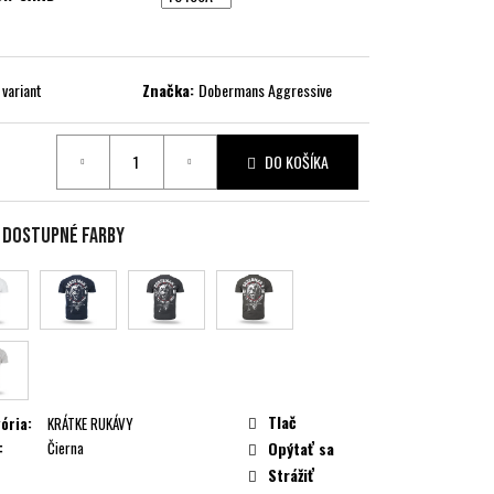
 variant
Značka:
Dobermans Aggressive
DO KOŠÍKA
ková
e dostupné farby
Tlač
ória
:
KRÁTKE RUKÁVY
:
Čierna
Opýtať sa
Strážiť