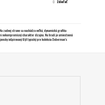
Zdieľať
a zadnej strane sa nachádza veľká, dynamická grafika
i nekompromisný charakter dizajnu. Na hrudi je umiestnená
jensky inšpirovaný štýl typický pre kolekciu Doberman’s