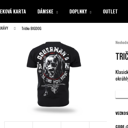
EKOVÁ KARTA
DÁMSKE
DOPLNKY
OUTLET
UKÁVY
Tričko BIGDOG
Čo potrebujete nájsť?
Priemer
Neohodn
hodnote
produkt
HĽADAŤ
Tri
je
0,0
z
Klasic
5
okrúhl
Odporúčame
hviezdiči
VEĽKOS
CODE-