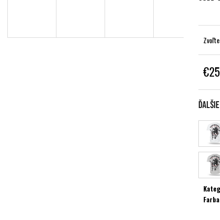
Zvoľte
€25
Jednot
cena:
Ďalši
Kateg
Farba