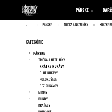
K
Prejsť
na
o
PÁNSKE
DARČ
obsah
Späť
Späť
š
do obchodu
do obchodu
í
Domov
PÁNSKE
TRIČKA A NÁTELNÍKY
KRÁTKE R
k
B
o
Preskočiť
Kategórie
č
kategórie
n
PÁNSKE
ý
TRIČKA A NÁTELNÍKY
p
KRÁTKE RUKÁVY
a
DLHÉ RUKÁVY
n
POLOKOŠELE
e
BEZ RUKÁVOV
l
MIKINY
BUNDY
KRAŤASY
NOHAVICE