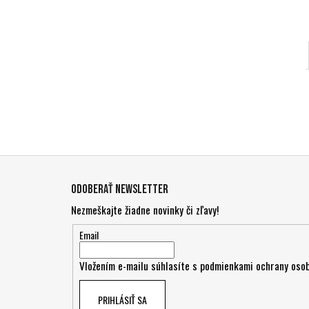
Z
á
Odoberať newsletter
p
Nezmeškajte žiadne novinky či zľavy!
ä
t
Email
i
Vložením e-mailu súhlasíte s
podmienkami ochrany osob
e
PRIHLÁSIŤ SA