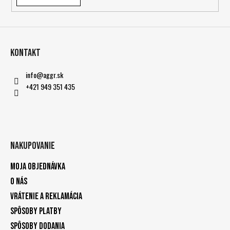
Kontakt
info
@
aggr.sk
+421 949 351 435
Nakupovanie
Moja objednávka
O nás
Vrátenie a reklamácia
Spôsoby platby
Spôsoby dodania