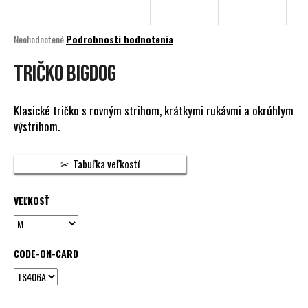
á
j
Priemerné
Neohodnotené
Podrobnosti hodnotenia
s
hodnotenie
produktu
Tričko BIGDOG
ť
je
?
0,0
z
Klasické tričko s rovným strihom, krátkymi rukávmi a okrúhlym
5
výstrihom.
hviezdičiek.
HĽADAŤ
Tabuľka veľkostí
VEĽKOSŤ
O
d
p
CODE-ON-CARD
o
r
ú