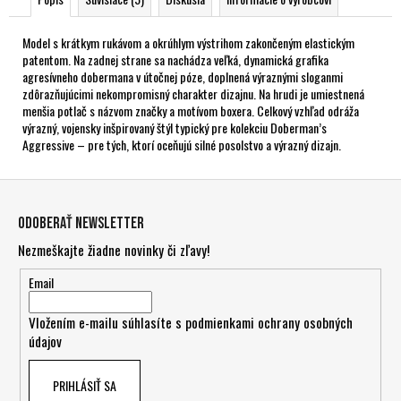
Model s krátkym rukávom a okrúhlym výstrihom zakončeným elastickým
patentom. Na zadnej strane sa nachádza veľká, dynamická grafika
agresívneho dobermana v útočnej póze, doplnená výraznými sloganmi
zdôrazňujúcimi nekompromisný charakter dizajnu. Na hrudi je umiestnená
menšia potlač s názvom značky a motívom boxera. Celkový vzhľad odráža
výrazný, vojensky inšpirovaný štýl typický pre kolekciu Doberman’s
Aggressive – pre tých, ktorí oceňujú silné posolstvo a výrazný dizajn.
Z
á
Odoberať newsletter
p
Nezmeškajte žiadne novinky či zľavy!
ä
t
Email
i
Vložením e-mailu súhlasíte s
podmienkami ochrany osobných
e
údajov
PRIHLÁSIŤ SA