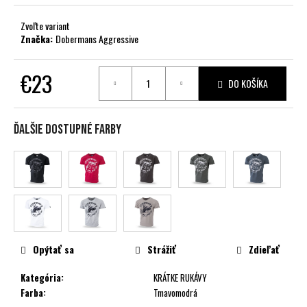
č
a
Zvoľte variant
m
Značka:
Dobermans Aggressive
e
€23
DO KOŠÍKA
Jednotková
cena:
Ďalšie dostupné farby
Opýtať sa
Strážiť
Zdieľať
Kategória
:
KRÁTKE RUKÁVY
Farba
:
Tmavomodrá