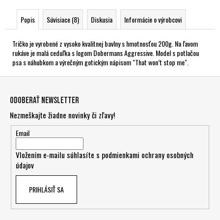
Popis
Súvisiace (8)
Diskusia
Informácie o výrobcovi
Tričko je vyrobené z vysoko kvalitnej bavlny s hmotnosťou 200g. Na ľavom
rukáve je malá ceduľka s logom Dobermans Aggressive. Model s potlačou
psa s náhubkom a výrečným gotickým nápisom "That won’t stop me".
Z
á
Odoberať newsletter
p
Nezmeškajte žiadne novinky či zľavy!
ä
t
Email
i
Vložením e-mailu súhlasíte s
podmienkami ochrany osobných
e
údajov
PRIHLÁSIŤ SA