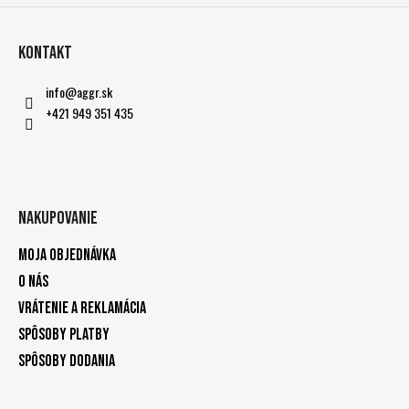
Kontakt
info
@
aggr.sk
+421 949 351 435
Nakupovanie
Moja objednávka
O nás
Vrátenie a reklamácia
Spôsoby platby
Spôsoby dodania