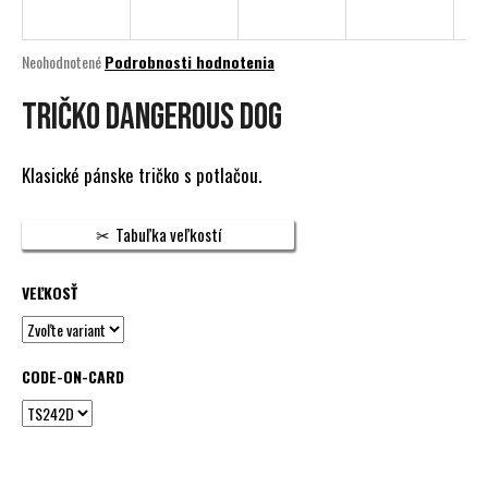
á
j
Priemerné
Neohodnotené
Podrobnosti hodnotenia
s
hodnotenie
produktu
TRIČKO DANGEROUS DOG
ť
je
?
0,0
z
Klasické pánske tričko s potlačou.
5
hviezdičiek.
Tabuľka veľkostí
HĽADAŤ
VEĽKOSŤ
O
d
CODE-ON-CARD
p
o
r
ú