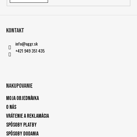
Kontakt
info
@
aggr.sk
+421 949 351 435
Nakupovanie
Moja objednávka
O nás
Vrátenie a reklamácia
Spôsoby platby
Spôsoby dodania