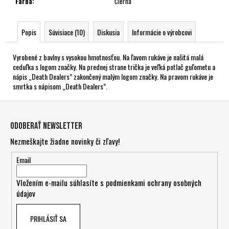
Farba
:
Čierna
Popis
Súvisiace (10)
Diskusia
Informácie o výrobcovi
Vyrobené z bavlny s vysokou hmotnosťou. Na ľavom rukáve je našitá malá
ceduľka s logom značky. Na prednej strane trička je veľká potlač guľometu a
nápis „Death Dealers” zakončený malým logom značky. Na pravom rukáve je
smrtka s nápisom „Death Dealers”.
Z
á
Odoberať newsletter
p
Nezmeškajte žiadne novinky či zľavy!
ä
t
Email
i
Vložením e-mailu súhlasíte s
podmienkami ochrany osobných
e
údajov
PRIHLÁSIŤ SA