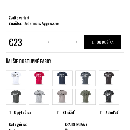
č
a
m
Zvoľte variant
e
Značka:
Dobermans Aggressive
€23
DO KOŠÍKA
Jednotková
cena:
Ďalšie dostupné farby
Opýtať sa
Strážiť
Zdieľať
Kategória
:
KRÁTKE RUKÁVY