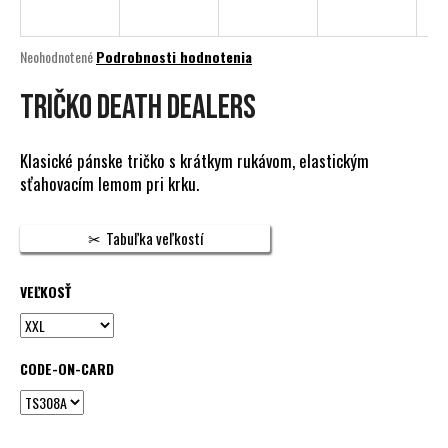
á
j
Priemerné
Neohodnotené
Podrobnosti hodnotenia
s
hodnotenie
produktu
Tričko Death Dealers
ť
je
?
0,0
z
Klasické pánske tričko s krátkym rukávom, elastickým
5
sťahovacím lemom pri krku.
hviezdičiek.
HĽADAŤ
Tabuľka veľkostí
VEĽKOSŤ
O
d
p
CODE-ON-CARD
o
r
ú