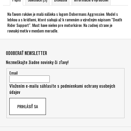
Na ľavom rukáve je malá nášivka s logom Dobermans Aggressive. Model s
lebkou a s krídlami, ktoré siahajú až k ramenám a výrečným nápisom "Death
Rider Support". Must have nielen pre motorkárov. Na zadnej strane je
rovnaký motív v menšom meradle.
Z
á
Odoberať newsletter
p
Nezmeškajte žiadne novinky či zľavy!
ä
t
Email
i
Vložením e-mailu súhlasíte s
podmienkami ochrany osobných
e
údajov
PRIHLÁSIŤ SA