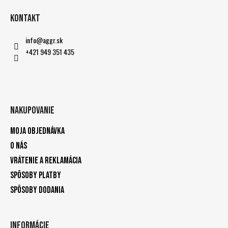
Kontakt
info
@
aggr.sk
+421 949 351 435
Nakupovanie
Moja objednávka
O nás
Vrátenie a reklamácia
Spôsoby platby
Spôsoby dodania
Informácie