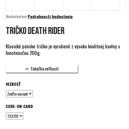
á
j
Priemerné
Neohodnotené
Podrobnosti hodnotenia
s
hodnotenie
produktu
TRIČKO DEATH RIDER
ť
je
?
0,0
z
Klasické pánske tričko je vyrobené z vysoko kvalitnej bavlny s
5
hmotnosťou 200g.
hviezdičiek.
HĽADAŤ
Tabuľka veľkostí
VEĽKOSŤ
O
d
p
CODE-ON-CARD
o
r
ú