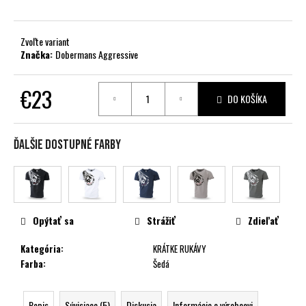
č
a
m
Zvoľte variant
e
Značka:
Dobermans Aggressive
€23
DO KOŠÍKA
Jednotková
cena:
Ďalšie dostupné farby
Opýtať sa
Strážiť
Zdieľať
Kategória
:
KRÁTKE RUKÁVY
Farba
:
Šedá
Popis
Súvisiace (5)
Diskusia
Informácie o výrobcovi