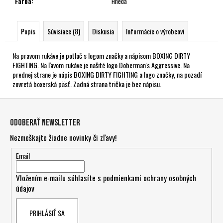
Farba
:
Hnedá
Popis
Súvisiace (8)
Diskusia
Informácie o výrobcovi
Na pravom rukáve je potlač s logom značky a nápisom BOXING DIRTY
FIGHTING. Na ľavom rukáve je našité logo Doberman's Aggressive. Na
prednej strane je nápis BOXING DIRTY FIGHTING a logo značky, na pozadí
zovretá boxerská päsť. Zadná strana trička je bez nápisu.
Z
á
Odoberať newsletter
p
Nezmeškajte žiadne novinky či zľavy!
ä
t
Email
i
Vložením e-mailu súhlasíte s
podmienkami ochrany osobných
e
údajov
PRIHLÁSIŤ SA