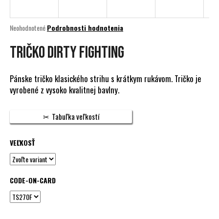
á
j
Priemerné
Neohodnotené
Podrobnosti hodnotenia
s
hodnotenie
produktu
TRIČKO DIRTY FIGHTING
ť
je
?
0,0
z
Pánske tričko klasického strihu s krátkym rukávom. Tričko je
5
vyrobené z vysoko kvalitnej bavlny.
hviezdičiek.
HĽADAŤ
Tabuľka veľkostí
VEĽKOSŤ
O
d
p
CODE-ON-CARD
o
r
ú