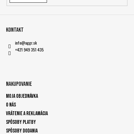
Kontakt
info
@
aggr.sk
+421 949 351 435
Nakupovanie
Moja objednávka
O nás
Vrátenie a reklamácia
Spôsoby platby
Spôsoby dodania