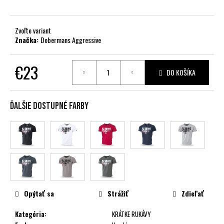
č
a
m
Zvoľte variant
e
Značka:
Dobermans Aggressive
€23
DO KOŠÍKA
Jednotková
cena:
Ďalšie dostupné farby
Opýtať sa
Strážiť
Zdieľať
Kategória
:
KRÁTKE RUKÁVY