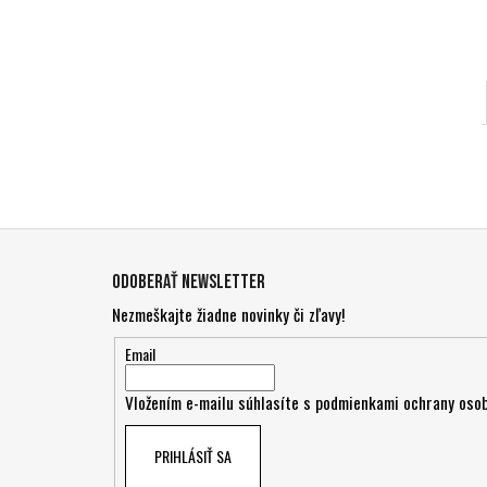
Z
á
Odoberať newsletter
p
Nezmeškajte žiadne novinky či zľavy!
ä
t
Email
i
Vložením e-mailu súhlasíte s
podmienkami ochrany osob
e
PRIHLÁSIŤ SA