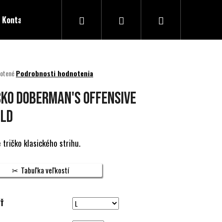
Hľadať
Prihlásenie
Nákupný
Kontakty
košík
né
otené
Podrobnosti hodnotenia
nie
u
ČKO DOBERMAN'S OFFENSIVE
ELD
ek.
 tričko klasického strihu.
Tabuľka veľkostí
Ť