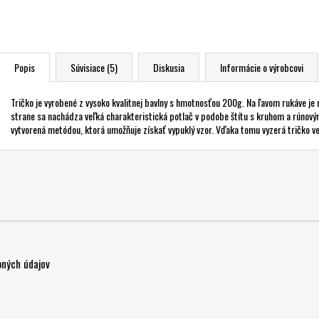
Popis
Súvisiace (5)
Diskusia
Informácie o výrobcovi
Tričko je vyrobené z vysoko kvalitnej bavlny s hmotnosťou 200g. Na ľavom rukáve 
strane sa nachádza veľká charakteristická potlač v podobe štítu s kruhom a rúnov
vytvorená metódou, ktorá umožňuje získať vypuklý vzor. Vďaka tomu vyzerá tričko v
ných údajov