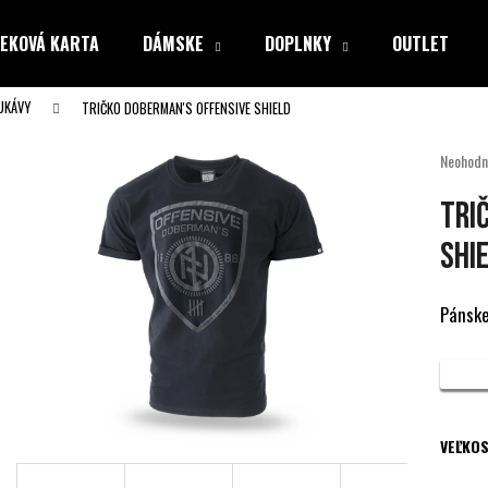
EKOVÁ KARTA
DÁMSKE
DOPLNKY
OUTLET
UKÁVY
TRIČKO DOBERMAN'S OFFENSIVE SHIELD
Čo potrebujete nájsť?
Priemer
Neohodn
hodnote
produkt
HĽADAŤ
TRI
je
0,0
SHI
z
5
Odporúčame
hviezdiči
Pánske
VEĽKOS