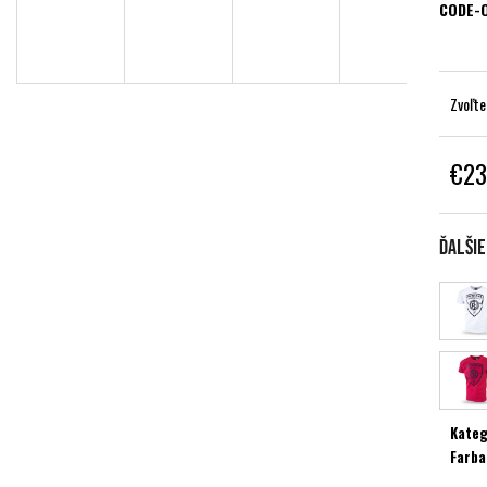
CODE-
Zvoľte
€23
Jednot
cena:
Ďalši
Kateg
Farba