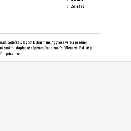
Zdieľať
je malá ceduľka s logom Dobermans Aggressive. Na prednej
ými znakmi, doplnené nápisom Doberman's Offensive. Potlač je
eľmi pôsobivo.