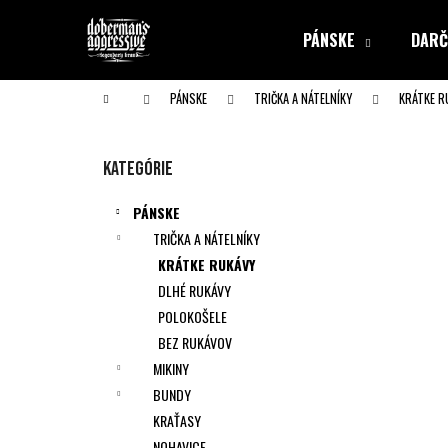
K
Prejsť
na
o
PÁNSKE
DARČ
obsah
Späť
Späť
š
do obchodu
do obchodu
í
Domov
PÁNSKE
TRIČKA A NÁTELNÍKY
KRÁTKE R
k
B
o
Preskočiť
Kategórie
č
kategórie
n
PÁNSKE
ý
TRIČKA A NÁTELNÍKY
p
KRÁTKE RUKÁVY
a
DLHÉ RUKÁVY
n
POLOKOŠELE
e
BEZ RUKÁVOV
l
MIKINY
BUNDY
KRAŤASY
NOHAVICE