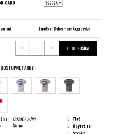
ON-CARD
 variant
Značka:
Dobermans Aggressive
DO KOŠÍKA
ková
e dostupné farby
Tlač
ória
:
KRÁTKE RUKÁVY
:
Čierna
Opýtať sa
Strážiť