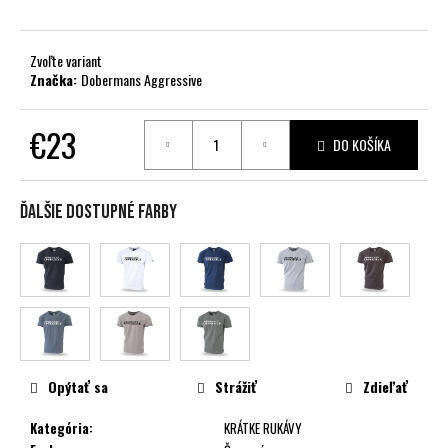
č
a
m
Zvoľte variant
e
Značka:
Dobermans Aggressive
€23
DO KOŠÍKA
Jednotková
cena:
Ďalšie dostupné farby
Opýtať sa
Strážiť
Zdieľať
Kategória
:
KRÁTKE RUKÁVY