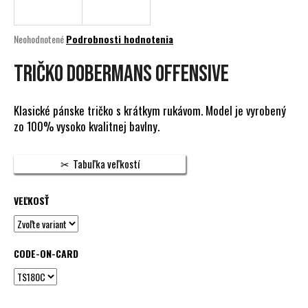
á
j
Priemerné
Neohodnotené
Podrobnosti hodnotenia
s
hodnotenie
produktu
TRIČKO DOBERMANS OFFENSIVE
ť
je
?
0,0
z
Klasické pánske tričko s krátkym rukávom. Model je vyrobený
5
zo 100% vysoko kvalitnej bavlny.
hviezdičiek.
HĽADAŤ
Tabuľka veľkostí
VEĽKOSŤ
O
d
p
CODE-ON-CARD
o
r
ú