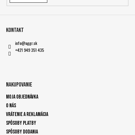
Kontakt
info
@
aggr.sk
+421 949 351 435
Nakupovanie
Moja objednávka
O nás
Vrátenie a reklamácia
Spôsoby platby
Spôsoby dodania