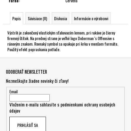
Farba
:
Červená
Popis
Súvisiace (8)
Diskusia
Informácie o výrobcovi
Výstrih je zakončený elastickým sťahovacím lemom, pri rukáve je čierny
firemný štítok. Na prednej strane je veľké logo Doberman 's Offensive s
rúnovým znakom. Rovnaký symbol sa opakuje pri krku v menšom formáte.
Použitý efekt popraskania potlače.
Z
á
Odoberať newsletter
p
Nezmeškajte žiadne novinky či zľavy!
ä
t
Email
i
Vložením e-mailu súhlasíte s
podmienkami ochrany osobných
e
údajov
PRIHLÁSIŤ SA