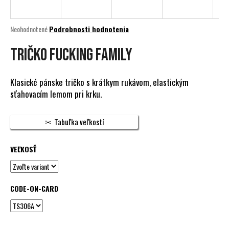
á
j
Priemerné
Neohodnotené
Podrobnosti hodnotenia
s
hodnotenie
produktu
Tričko Fucking Family
ť
je
?
0,0
z
Klasické pánske tričko s krátkym rukávom, elastickým
5
sťahovacím lemom pri krku.
hviezdičiek.
HĽADAŤ
Tabuľka veľkostí
VEĽKOSŤ
O
d
p
CODE-ON-CARD
o
r
ú