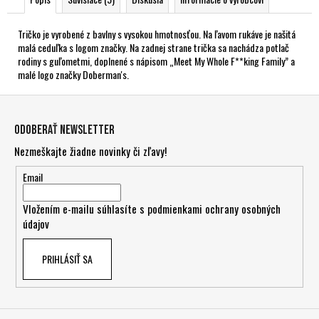
Tričko je vyrobené z bavlny s vysokou hmotnosťou. Na ľavom rukáve je našitá
malá ceduľka s logom značky. Na zadnej strane trička sa nachádza potlač
rodiny s guľometmi, doplnené s nápisom „Meet My Whole F**king Family” a
malé logo značky Doberman's.
Z
á
Odoberať newsletter
p
Nezmeškajte žiadne novinky či zľavy!
ä
t
Email
i
Vložením e-mailu súhlasíte s
podmienkami ochrany osobných
e
údajov
PRIHLÁSIŤ SA