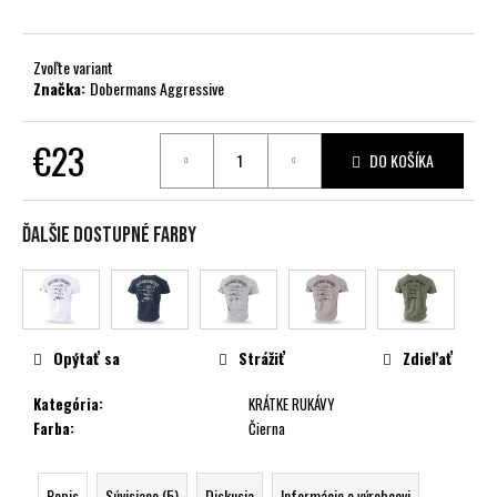
č
a
m
Zvoľte variant
e
Značka:
Dobermans Aggressive
€23
DO KOŠÍKA
Jednotková
cena:
Ďalšie dostupné farby
Opýtať sa
Strážiť
Zdieľať
Kategória
:
KRÁTKE RUKÁVY
Farba
:
Čierna
Popis
Súvisiace (5)
Diskusia
Informácie o výrobcovi