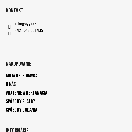
Kontakt
info
@
aggr.sk
+421 949 351 435
Nakupovanie
Moja objednávka
O nás
Vrátenie a reklamácia
Spôsoby platby
Spôsoby dodania
Informácie