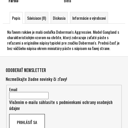
Farba
:
Biela
Popis
Súvisiace (8)
Diskusia
Informácie o výrobcovi
Na ľavom rukáve je malá ceduľka Doberman's Aggressive. Model Gangland s
charakteristickým vzorom na chrbte, ktorý zobrazuje zaťaté päste s
reťazami a originálne nápisy typické pre značku Doberman's. Predná časť je
bez väčšieho nápisu okrem miniatúry päste s nápisom na ľavej strane.
Z
á
Odoberať newsletter
p
Nezmeškajte žiadne novinky či zľavy!
ä
t
Email
i
Vložením e-mailu súhlasíte s
podmienkami ochrany osobných
e
údajov
PRIHLÁSIŤ SA