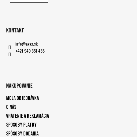
Kontakt
info
@
aggr.sk
+421 949 351 435
Nakupovanie
Moja objednávka
O nás
Vrátenie a reklamácia
Spôsoby platby
Spôsoby dodania