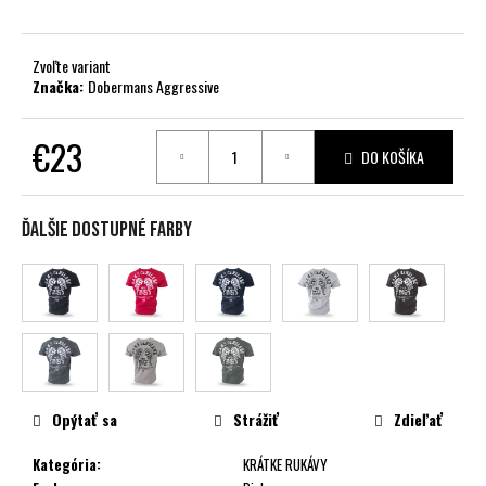
č
a
m
Zvoľte variant
e
Značka:
Dobermans Aggressive
€23
DO KOŠÍKA
Jednotková
cena:
Ďalšie dostupné farby
Opýtať sa
Strážiť
Zdieľať
Kategória
:
KRÁTKE RUKÁVY