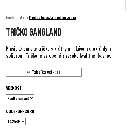
á
j
Priemerné
Neohodnotené
Podrobnosti hodnotenia
s
hodnotenie
produktu
TRIČKO GANGLAND
ť
je
?
0,0
z
Klasické pánske tričko s krátkym rukávom a okrúhlym
5
golierom. Tričko je vyrobené z vysoko kvalitnej bavlny.
hviezdičiek.
HĽADAŤ
Tabuľka veľkostí
VEĽKOSŤ
O
d
p
CODE-ON-CARD
o
r
ú