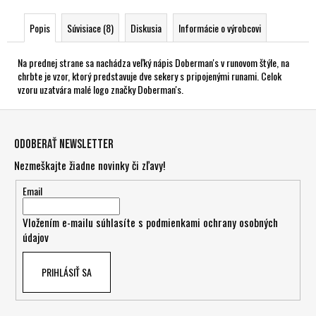
Popis
Súvisiace (8)
Diskusia
Informácie o výrobcovi
Na prednej strane sa nachádza veľký nápis Doberman's v runovom štýle, na
chrbte je vzor, ktorý predstavuje dve sekery s pripojenými runami. Celok
vzoru uzatvára malé logo značky Doberman's.
Z
á
Odoberať newsletter
p
Nezmeškajte žiadne novinky či zľavy!
ä
t
Email
i
Vložením e-mailu súhlasíte s
podmienkami ochrany osobných
e
údajov
PRIHLÁSIŤ SA