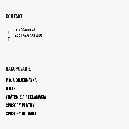
Kontakt
info
@
aggr.sk
+421 949 351 435
Nakupovanie
Moja objednávka
O nás
Vrátenie a reklamácia
Spôsoby platby
Spôsoby dodania