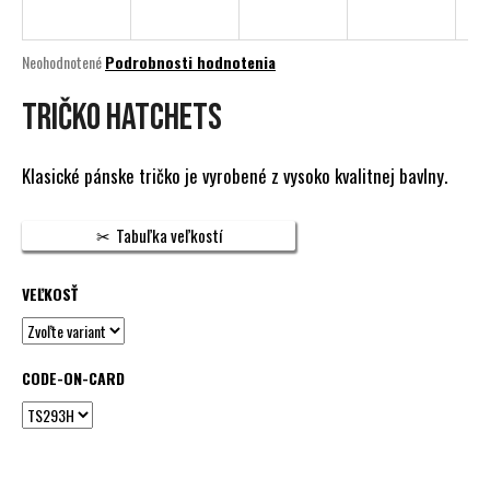
á
j
Priemerné
Neohodnotené
Podrobnosti hodnotenia
s
hodnotenie
produktu
Tričko Hatchets
ť
je
?
0,0
z
Klasické pánske tričko je vyrobené z vysoko kvalitnej bavlny.
5
hviezdičiek.
Tabuľka veľkostí
HĽADAŤ
VEĽKOSŤ
O
d
CODE-ON-CARD
p
o
r
ú