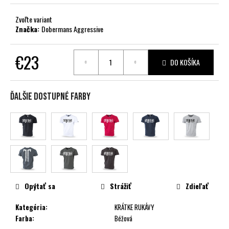
č
a
Zvoľte variant
m
Značka:
Dobermans Aggressive
e
€23
DO KOŠÍKA
Jednotková
cena:
Ďalšie dostupné farby
Opýtať sa
Strážiť
Zdieľať
Kategória
:
KRÁTKE RUKÁVY
Farba
:
Béžová