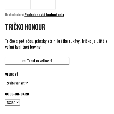
á
j
Priemerné
Neohodnotené
Podrobnosti hodnotenia
s
hodnotenie
produktu
TRIČKO HONOUR
ť
je
?
0,0
z
Tričko s potlačou, pánsky strih, krátke rukávy. Tričko je ušité z
5
veľmi kvalitnej bavlny.
hviezdičiek.
HĽADAŤ
Tabuľka veľkostí
VEĽKOSŤ
O
d
p
CODE-ON-CARD
o
r
ú