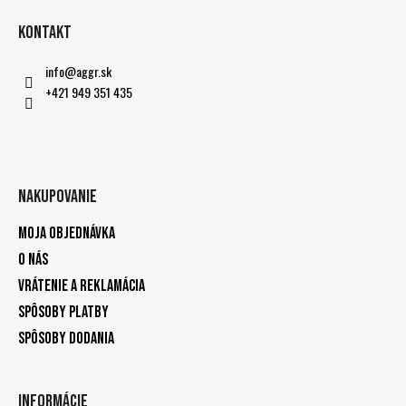
Kontakt
info
@
aggr.sk
+421 949 351 435
Nakupovanie
Moja objednávka
O nás
Vrátenie a reklamácia
Spôsoby platby
Spôsoby dodania
Informácie