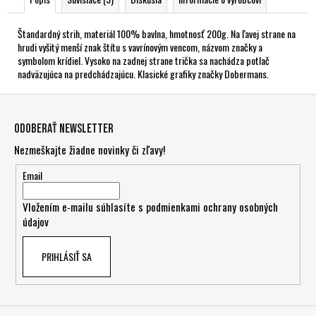
Štandardný strih, materiál 100% bavlna, hmotnosť 200g. Na ľavej strane na
hrudi vyšitý menší znak štítu s vavrínovým vencom, názvom značky a
symbolom krídiel. Vysoko na zadnej strane trička sa nachádza potlač
nadväzujúca na predchádzajúcu. Klasické grafiky značky Dobermans.
Z
á
Odoberať newsletter
p
Nezmeškajte žiadne novinky či zľavy!
ä
t
Email
i
Vložením e-mailu súhlasíte s
podmienkami ochrany osobných
e
údajov
PRIHLÁSIŤ SA