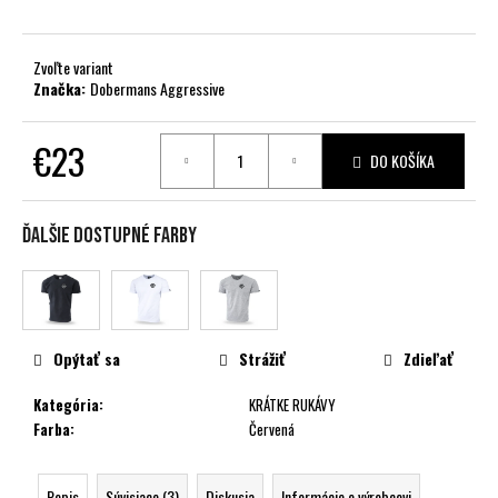
č
a
m
Zvoľte variant
e
Značka:
Dobermans Aggressive
€23
DO KOŠÍKA
Jednotková
cena:
Ďalšie dostupné farby
Opýtať sa
Strážiť
Zdieľať
Kategória
:
KRÁTKE RUKÁVY
Farba
:
Červená
Popis
Súvisiace (3)
Diskusia
Informácie o výrobcovi