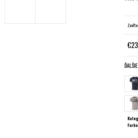
Zvoľte
€23
Jednot
cena:
Ďalši
Kateg
Farba