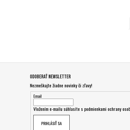
Z
á
Odoberať newsletter
p
Nezmeškajte žiadne novinky či zľavy!
ä
t
Email
i
Vložením e-mailu súhlasíte s
podmienkami ochrany osob
e
PRIHLÁSIŤ SA