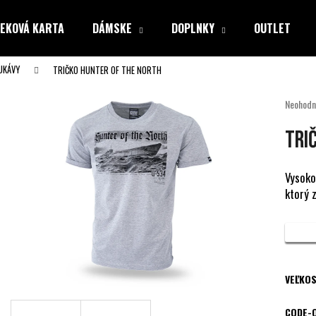
EKOVÁ KARTA
DÁMSKE
DOPLNKY
OUTLET
UKÁVY
TRIČKO HUNTER OF THE NORTH
Čo potrebujete nájsť?
Priemer
Neohodn
hodnote
produkt
HĽADAŤ
TRI
je
0,0
z
Vysoko
5
ktorý 
Odporúčame
hviezdiči
VEĽKOS
CODE-