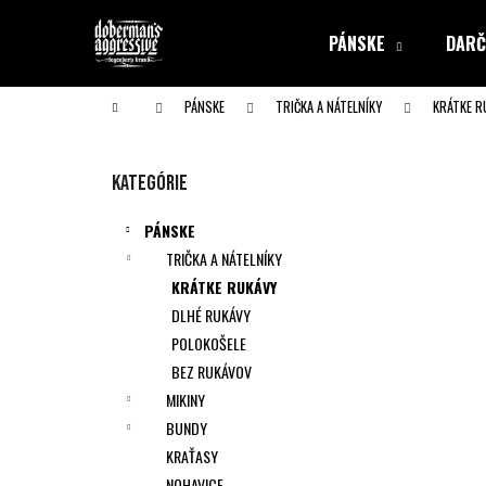
K
Prejsť
na
o
PÁNSKE
DARČ
obsah
Späť
Späť
š
do obchodu
do obchodu
í
Domov
PÁNSKE
TRIČKA A NÁTELNÍKY
KRÁTKE R
k
B
o
Preskočiť
Kategórie
č
kategórie
n
PÁNSKE
ý
TRIČKA A NÁTELNÍKY
p
KRÁTKE RUKÁVY
a
DLHÉ RUKÁVY
n
POLOKOŠELE
e
BEZ RUKÁVOV
l
MIKINY
BUNDY
KRAŤASY
NOHAVICE