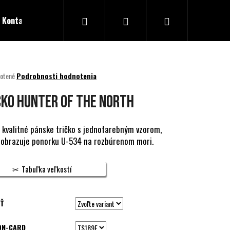
Hľadať
Prihlásenie
Nákupný
Kontakty
košík
né
otené
Podrobnosti hodnotenia
nie
u
ČKO HUNTER OF THE NORTH
 kvalitné pánske tričko s jednofarebným vzorom,
zobrazuje ponorku U-534 na rozbúrenom mori.
ek.
Tabuľka veľkostí
Ť
ON-CARD