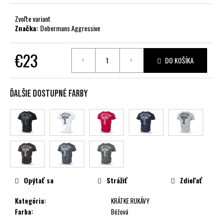
č
a
Zvoľte variant
m
Značka:
Dobermans Aggressive
e
€23
DO KOŠÍKA
Jednotková
cena:
Ďalšie dostupné farby
Opýtať sa
Strážiť
Zdieľať
Kategória
:
KRÁTKE RUKÁVY
Farba
:
Béžová