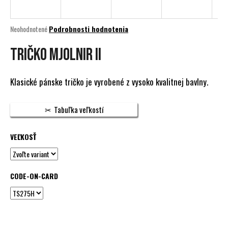
á
j
Priemerné
Neohodnotené
Podrobnosti hodnotenia
s
hodnotenie
produktu
TRIČKO MJOLNIR II
ť
je
?
0,0
z
Klasické pánske tričko je vyrobené z vysoko kvalitnej bavlny.
5
hviezdičiek.
Tabuľka veľkostí
HĽADAŤ
VEĽKOSŤ
O
d
CODE-ON-CARD
p
o
r
ú