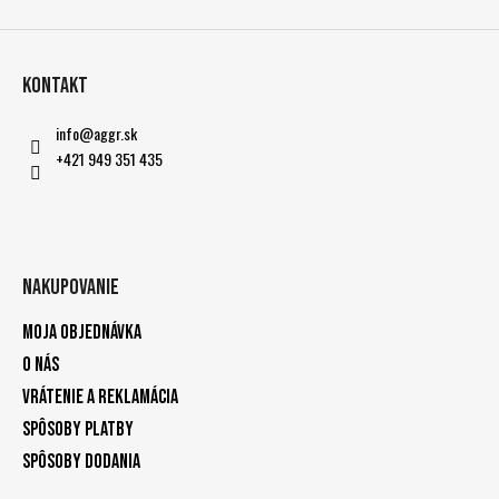
Kontakt
info
@
aggr.sk
+421 949 351 435
Nakupovanie
Moja objednávka
O nás
Vrátenie a reklamácia
Spôsoby platby
Spôsoby dodania