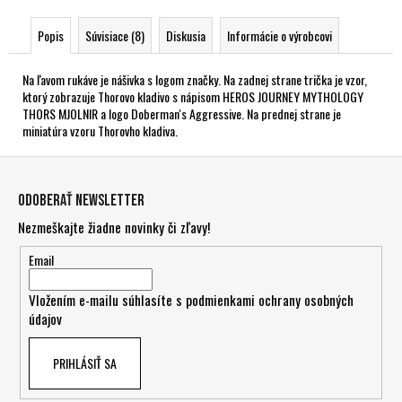
Popis
Súvisiace (8)
Diskusia
Informácie o výrobcovi
Na ľavom rukáve je nášivka s logom značky. Na zadnej strane trička je vzor,
ktorý zobrazuje Thorovo kladivo s nápisom HEROS JOURNEY MYTHOLOGY
THORS MJOLNIR a logo Doberman's Aggressive. Na prednej strane je
miniatúra vzoru Thorovho kladiva.
Z
á
Odoberať newsletter
p
Nezmeškajte žiadne novinky či zľavy!
ä
t
Email
i
Vložením e-mailu súhlasíte s
podmienkami ochrany osobných
e
údajov
PRIHLÁSIŤ SA