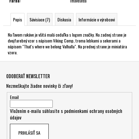
Farba
:
Tmavošedá
Popis
Súvisiace (7)
Diskusia
Informácie o výrobcovi
Na ľavom rukáve je všitá malá ceduľka s logom značky. Na zadnej strane je
dvojfarebný vzor s nápisom Viking Comp, troma lebkami a sekerami a
nápisom "That's where we belong Valhalla". Na prednej strane je miniatúra
vzoru.
Z
á
Odoberať newsletter
p
Nezmeškajte žiadne novinky či zľavy!
ä
t
Email
i
Vložením e-mailu súhlasíte s
podmienkami ochrany osobných
e
údajov
PRIHLÁSIŤ SA