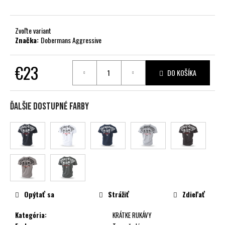
č
a
m
Zvoľte variant
e
Značka:
Dobermans Aggressive
€23
DO KOŠÍKA
Jednotková
cena:
Ďalšie dostupné farby
Opýtať sa
Strážiť
Zdieľať
Kategória
:
KRÁTKE RUKÁVY