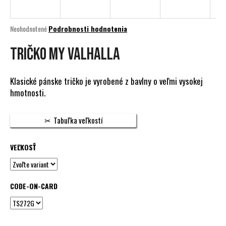
á
j
Priemerné
Neohodnotené
Podrobnosti hodnotenia
s
hodnotenie
produktu
TRIČKO MY VALHALLA
ť
je
?
0,0
z
Klasické pánske tričko je vyrobené z bavlny o veľmi vysokej
5
hmotnosti.
hviezdičiek.
HĽADAŤ
Tabuľka veľkostí
VEĽKOSŤ
O
d
p
CODE-ON-CARD
o
r
ú