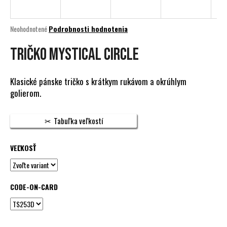
á
j
Priemerné
Neohodnotené
Podrobnosti hodnotenia
s
hodnotenie
produktu
TRIČKO MYSTICAL CIRCLE
ť
je
?
0,0
z
Klasické pánske tričko s krátkym rukávom a okrúhlym
5
golierom.
hviezdičiek.
HĽADAŤ
Tabuľka veľkostí
VEĽKOSŤ
O
d
p
CODE-ON-CARD
o
r
ú