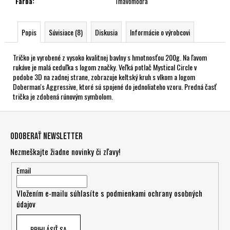
Farba
:
Tmavomodrá
Popis
Súvisiace (8)
Diskusia
Informácie o výrobcovi
Tričko je vyrobené z vysoko kvalitnej bavlny s hmotnosťou 200g. Na ľavom
rukáve je malá ceduľka s logom značky. Veľká potlač Mystical Circle v
podobe 3D na zadnej strane, zobrazuje keltský kruh s vlkom a logom
Doberman's Aggressive, ktoré sú spojené do jednoliateho vzoru. Predná časť
trička je zdobená rúnovým symbolom.
Z
á
Odoberať newsletter
p
Nezmeškajte žiadne novinky či zľavy!
ä
t
Email
i
Vložením e-mailu súhlasíte s
podmienkami ochrany osobných
e
údajov
PRIHLÁSIŤ SA