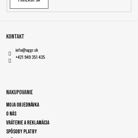
Kontakt
info
@
aggr.sk
+421 949 351 435
Nakupovanie
Moja objednávka
O nás
Vrátenie a reklamácia
Spôsoby platby