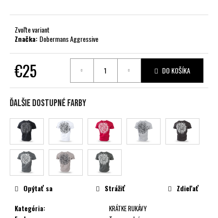
č
a
m
Zvoľte variant
e
Značka:
Dobermans Aggressive
€25
DO KOŠÍKA
Jednotková
cena:
Ďalšie dostupné farby
Opýtať sa
Strážiť
Zdieľať
Kategória
:
KRÁTKE RUKÁVY