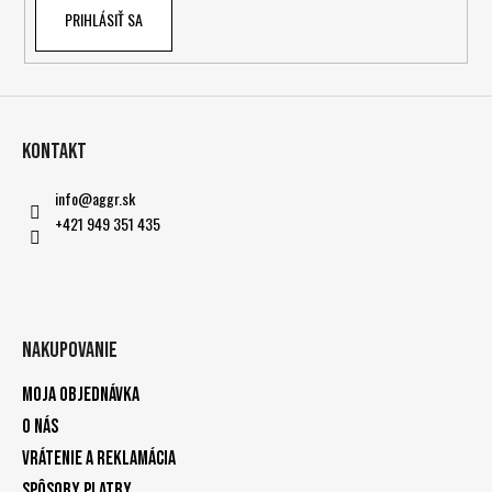
PRIHLÁSIŤ SA
Kontakt
info
@
aggr.sk
+421 949 351 435
Nakupovanie
Moja objednávka
O nás
Vrátenie a reklamácia
Spôsoby platby