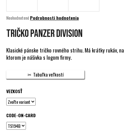
á
j
Priemerné
Neohodnotené
Podrobnosti hodnotenia
s
hodnotenie
produktu
TRIČKO PANZER DIVISION
ť
je
?
0,0
z
Klasické pánske tričko rovného strihu. Má krátky rukáv, na
5
ktorom je nášivka s logom firmy.
hviezdičiek.
HĽADAŤ
Tabuľka veľkostí
VEĽKOSŤ
O
d
p
CODE-ON-CARD
o
r
ú