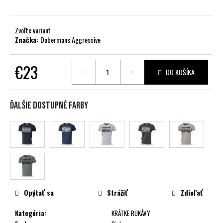
č
a
m
Zvoľte variant
e
Značka:
Dobermans Aggressive
€23
DO KOŠÍKA
Jednotková
cena:
Ďalšie dostupné farby
Opýtať sa
Strážiť
Zdieľať
Kategória
:
KRÁTKE RUKÁVY