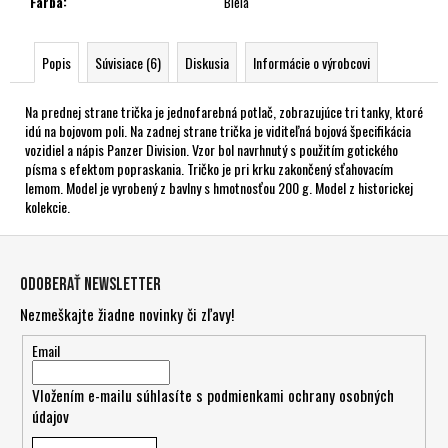
Farba
:
Biela
Popis
Súvisiace (6)
Diskusia
Informácie o výrobcovi
Na prednej strane trička je jednofarebná potlač, zobrazujúce tri tanky, ktoré
idú na bojovom poli. Na zadnej strane trička je viditeľná bojová špecifikácia
vozidiel a nápis Panzer Division. Vzor bol navrhnutý s použitím gotického
písma s efektom popraskania. Tričko je pri krku zakončený sťahovacím
lemom. Model je vyrobený z bavlny s hmotnosťou 200 g. Model z historickej
kolekcie.
Z
á
Odoberať newsletter
p
Nezmeškajte žiadne novinky či zľavy!
ä
t
Email
i
Vložením e-mailu súhlasíte s
podmienkami ochrany osobných
e
údajov