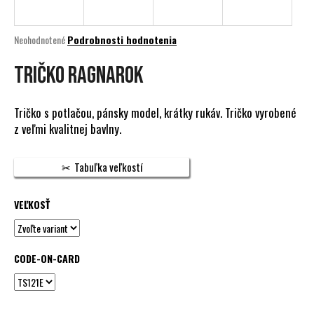
á
j
Priemerné
Neohodnotené
Podrobnosti hodnotenia
s
hodnotenie
produktu
TRIČKO RAGNAROK
ť
je
?
0,0
z
Tričko s potlačou, pánsky model, krátky rukáv. Tričko vyrobené
5
z veľmi kvalitnej bavlny.
hviezdičiek.
HĽADAŤ
Tabuľka veľkostí
VEĽKOSŤ
O
d
p
CODE-ON-CARD
o
r
ú