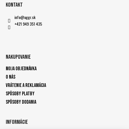
Kontakt
info
@
aggr.sk
+421 949 351 435
Nakupovanie
Moja objednávka
O nás
Vrátenie a reklamácia
Spôsoby platby
Spôsoby dodania
Informácie