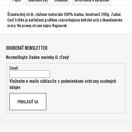
Štandardný strih, zloženie materiálu 100% bavlna, hmotnosť 200g. Zadná
časť trička je potlačená grafikou znázorňujúcou keltské uzly a škandinávske
vzory. Na pravej strane nápis Ragnarok.
Z
á
Odoberať newsletter
p
Nezmeškajte žiadne novinky či zľavy!
ä
t
Email
i
Vložením e-mailu súhlasíte s
podmienkami ochrany osobných
e
údajov
PRIHLÁSIŤ SA