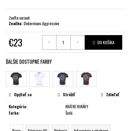
č
a
m
Zvoľte variant
e
Značka:
Dobermans Aggressive
€23
DO KOŠÍKA
Jednotková
cena:
Ďalšie dostupné farby
Opýtať sa
Strážiť
Zdieľať
Kategória
:
KRÁTKE RUKÁVY
Farba
:
Šedá
Popis
Súvisiace (4)
Diskusia
Informácie o výrobcovi