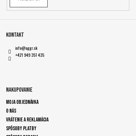
Kontakt
info
@
aggr.sk
+421 949 351 435
Nakupovanie
Moja objednávka
O nás
Vrátenie a reklamácia
Spôsoby platby