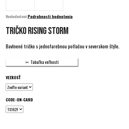
á
j
Priemerné
Neohodnotené
Podrobnosti hodnotenia
s
hodnotenie
produktu
TRIČKO RISING STORM
ť
je
?
0,0
z
Bavlnené tričko s jednofarebnou potlačou v severskom štýle.
5
hviezdičiek.
Tabuľka veľkostí
HĽADAŤ
VEĽKOSŤ
O
d
CODE-ON-CARD
p
o
r
ú