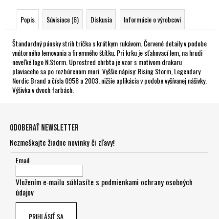
Popis
Súvisiace (6)
Diskusia
Informácie o výrobcovi
Štandardný pánsky strih trička s krátkym rukávom. Červené detaily v podobe
vnútorného lemovania a firemného štítku. Pri krku je sťahovací lem, na hrudi
neveľké logo N.Storm. Uprostred chrbta je vzor s motívom drakaru
plaviaceho sa po rozbúrenom mori. Vyššie nápisy: Rising Storm, Legendary
Nordic Brand a čísla 0958 a 2003, nižšie aplikácia v podobe vyšívanej nášivky.
Výšivka v dvoch farbách.
Z
á
Odoberať newsletter
p
Nezmeškajte žiadne novinky či zľavy!
ä
t
Email
i
Vložením e-mailu súhlasíte s
podmienkami ochrany osobných
e
údajov
PRIHLÁSIŤ SA