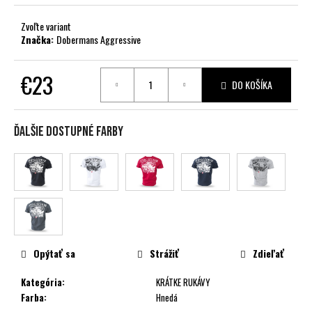
č
a
Zvoľte variant
m
Značka:
Dobermans Aggressive
e
€23
DO KOŠÍKA
Jednotková
cena:
Ďalšie dostupné farby
Opýtať sa
Strážiť
Zdieľať
Kategória
:
KRÁTKE RUKÁVY
Farba
:
Hnedá