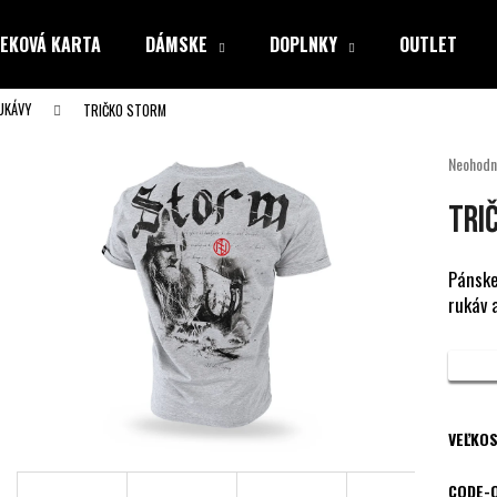
EKOVÁ KARTA
DÁMSKE
DOPLNKY
OUTLET
UKÁVY
TRIČKO STORM
Čo potrebujete nájsť?
Priemer
Neohodn
hodnote
produkt
HĽADAŤ
TRI
je
0,0
z
Pánske
5
rukáv 
Odporúčame
hviezdiči
VEĽKOS
CODE-