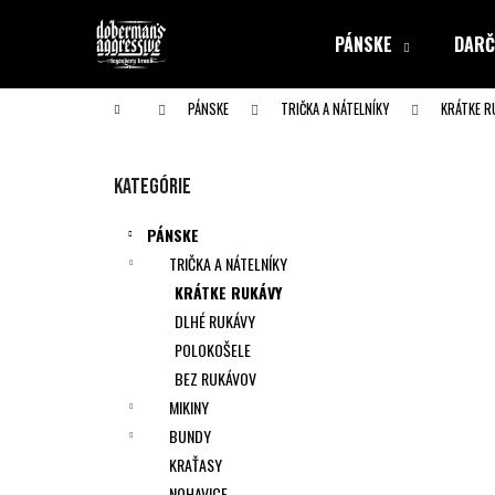
K
Prejsť
na
o
PÁNSKE
DARČ
obsah
Späť
Späť
š
do obchodu
do obchodu
í
Domov
PÁNSKE
TRIČKA A NÁTELNÍKY
KRÁTKE R
k
B
o
Preskočiť
Kategórie
č
kategórie
n
PÁNSKE
ý
TRIČKA A NÁTELNÍKY
p
KRÁTKE RUKÁVY
a
DLHÉ RUKÁVY
n
POLOKOŠELE
e
BEZ RUKÁVOV
l
MIKINY
BUNDY
KRAŤASY
NOHAVICE