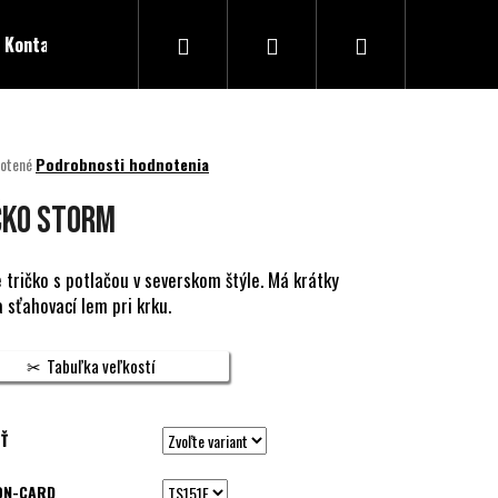
Hľadať
Prihlásenie
Nákupný
Kontakty
košík
né
otené
Podrobnosti hodnotenia
nie
u
ČKO STORM
 tričko s potlačou v severskom štýle. Má krátky
a sťahovací lem pri krku.
ek.
Tabuľka veľkostí
Ť
ON-CARD