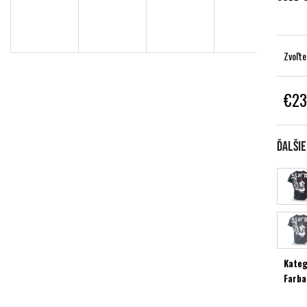
Zvoľte
€23
Jednot
cena:
Ďalši
Kateg
Farba