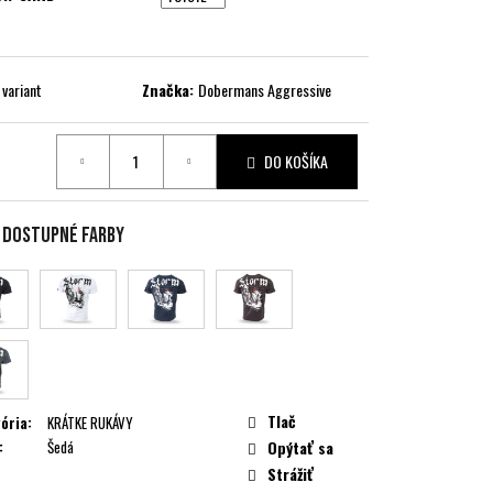
 variant
Značka:
Dobermans Aggressive
DO KOŠÍKA
ková
e dostupné farby
Tlač
ória
:
KRÁTKE RUKÁVY
:
Šedá
Opýtať sa
Strážiť