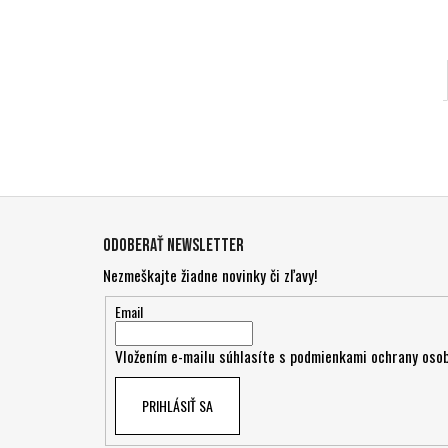
Z
á
Odoberať newsletter
p
Nezmeškajte žiadne novinky či zľavy!
ä
t
Email
i
Vložením e-mailu súhlasíte s
podmienkami ochrany osob
e
PRIHLÁSIŤ SA