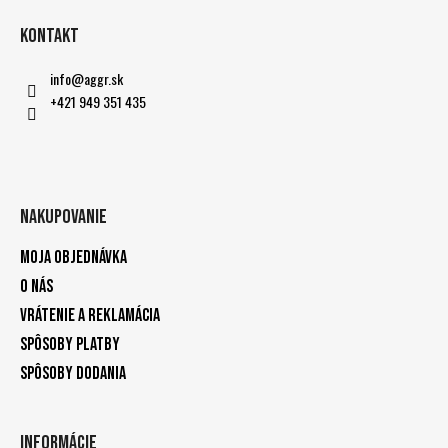
Kontakt
info
@
aggr.sk
+421 949 351 435
Nakupovanie
Moja objednávka
O nás
Vrátenie a reklamácia
Spôsoby platby
Spôsoby dodania
Informácie