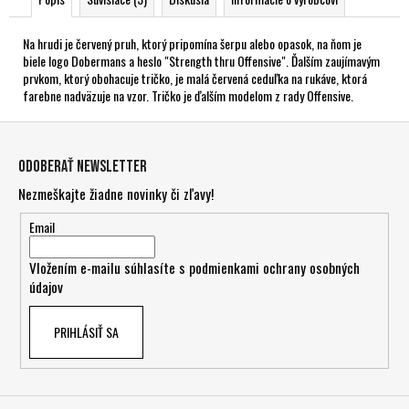
Na hrudi je červený pruh, ktorý pripomína šerpu alebo opasok, na ňom je
biele logo Dobermans a heslo "Strength thru Offensive". Ďalším zaujímavým
prvkom, ktorý obohacuje tričko, je malá červená ceduľka na rukáve, ktorá
farebne nadväzuje na vzor. Tričko je ďalším modelom z rady Offensive.
Z
á
Odoberať newsletter
p
Nezmeškajte žiadne novinky či zľavy!
ä
t
Email
i
Vložením e-mailu súhlasíte s
podmienkami ochrany osobných
e
údajov
PRIHLÁSIŤ SA