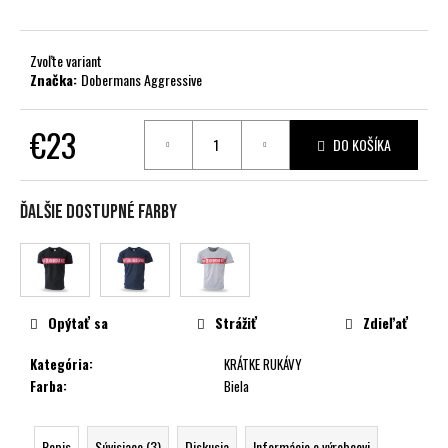
č
a
m
Zvoľte variant
e
Značka:
Dobermans Aggressive
€23
DO KOŠÍKA
Jednotková
cena:
Ďalšie dostupné farby
Opýtať sa
Strážiť
Zdieľať
Kategória
:
KRÁTKE RUKÁVY
Farba
:
Biela
Popis
Súvisiace (3)
Diskusia
Informácie o výrobcovi