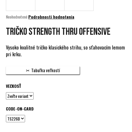
á
j
Priemerné
Neohodnotené
Podrobnosti hodnotenia
s
hodnotenie
produktu
TRIČKO STRENGTH THRU OFFENSIVE
ť
je
?
0,0
z
Vysoko kvalitné tričko klasického strihu, so sťahovacím lemom
5
pri krku.
hviezdičiek.
HĽADAŤ
Tabuľka veľkostí
VEĽKOSŤ
O
d
p
CODE-ON-CARD
o
r
ú