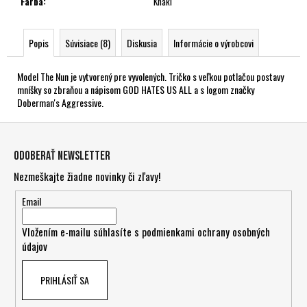
Farba
:
Khaki
Popis
Súvisiace (8)
Diskusia
Informácie o výrobcovi
Model The Nun je vytvorený pre vyvolených. Tričko s veľkou potlačou postavy
mníšky so zbraňou a nápisom GOD HATES US ALL a s logom značky
Doberman's Aggressive.
Z
á
Odoberať newsletter
p
Nezmeškajte žiadne novinky či zľavy!
ä
t
Email
i
Vložením e-mailu súhlasíte s
podmienkami ochrany osobných
e
údajov
PRIHLÁSIŤ SA