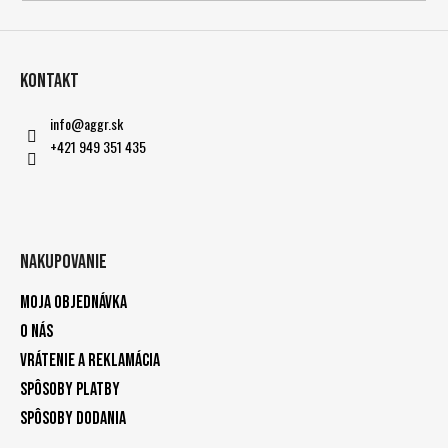
Kontakt
info
@
aggr.sk
+421 949 351 435
Nakupovanie
Moja objednávka
O nás
Vrátenie a reklamácia
Spôsoby platby
Spôsoby dodania