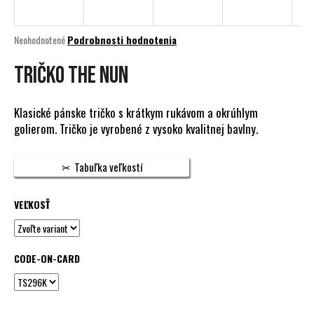
á
j
Priemerné
Neohodnotené
Podrobnosti hodnotenia
s
hodnotenie
produktu
Tričko THE NUN
ť
je
?
0,0
z
Klasické pánske tričko s krátkym rukávom a okrúhlym
5
golierom. Tričko je vyrobené z vysoko kvalitnej bavlny.
hviezdičiek.
HĽADAŤ
Tabuľka veľkostí
VEĽKOSŤ
O
d
p
CODE-ON-CARD
o
r
ú