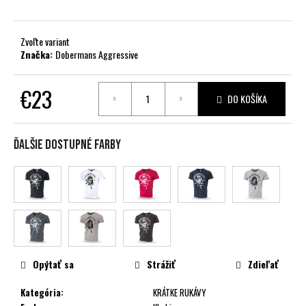
č
a
m
Zvoľte variant
e
Značka:
Dobermans Aggressive
€23
DO KOŠÍKA
Jednotková
cena:
Ďalšie dostupné farby
Opýtať sa
Strážiť
Zdieľať
Kategória
:
KRÁTKE RUKÁVY