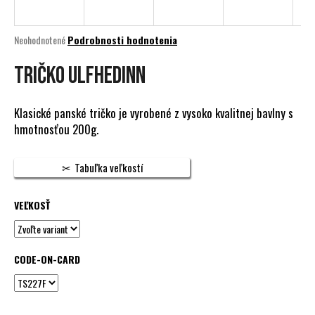
á
j
Priemerné
Neohodnotené
Podrobnosti hodnotenia
s
hodnotenie
produktu
TRIČKO ULFHEDINN
ť
je
?
0,0
z
Klasické panské tričko je vyrobené z vysoko kvalitnej bavlny s
5
hmotnosťou 200g.
hviezdičiek.
HĽADAŤ
Tabuľka veľkostí
VEĽKOSŤ
O
d
p
CODE-ON-CARD
o
r
ú