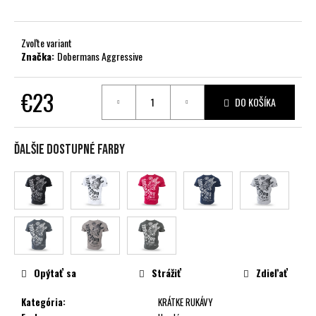
č
a
m
Zvoľte variant
e
Značka:
Dobermans Aggressive
€23
DO KOŠÍKA
Jednotková
cena:
Ďalšie dostupné farby
Opýtať sa
Strážiť
Zdieľať
Kategória
:
KRÁTKE RUKÁVY