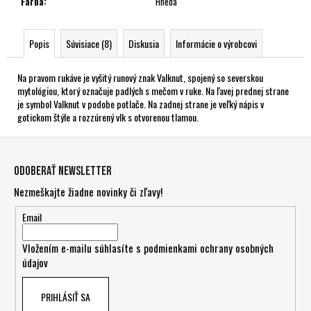
Farba
:
Hnedá
Popis
Súvisiace (8)
Diskusia
Informácie o výrobcovi
Na pravom rukáve je vyšitý runový znak Valknut, spojený so severskou
mytológiou, ktorý označuje padlých s mečom v ruke. Na ľavej prednej strane
je symbol Valknut v podobe potlače. Na zadnej strane je veľký nápis v
gotickom štýle a rozzúrený vlk s otvorenou tlamou.
Z
á
Odoberať newsletter
p
Nezmeškajte žiadne novinky či zľavy!
ä
t
Email
i
Vložením e-mailu súhlasíte s
podmienkami ochrany osobných
e
údajov
PRIHLÁSIŤ SA