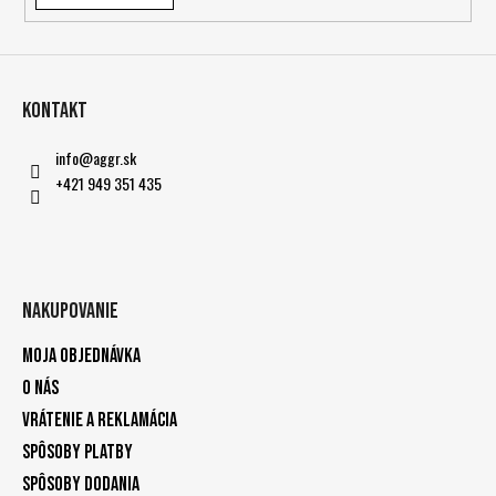
Kontakt
info
@
aggr.sk
+421 949 351 435
Nakupovanie
Moja objednávka
O nás
Vrátenie a reklamácia
Spôsoby platby
Spôsoby dodania