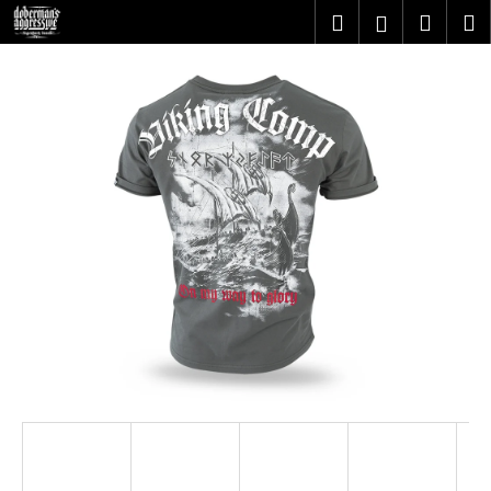
K
Prejsť
Hľadať
Nákupn
M
Prihlásenie
na
o
obsah
Späť
Späť
košík
š
í
Č
k
o
p
o
t
r
e
b
u
j
e
t
e
n