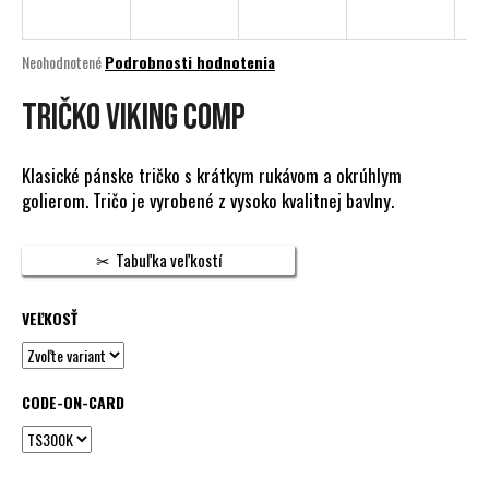
á
j
Priemerné
Neohodnotené
Podrobnosti hodnotenia
s
hodnotenie
produktu
Tričko Viking Comp
ť
je
?
0,0
z
Klasické pánske tričko s krátkym rukávom a okrúhlym
5
golierom. Tričo je vyrobené z vysoko kvalitnej bavlny.
hviezdičiek.
HĽADAŤ
Tabuľka veľkostí
VEĽKOSŤ
O
d
p
CODE-ON-CARD
o
r
ú