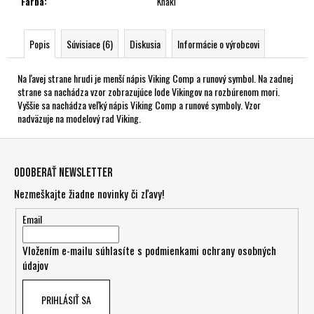
Farba
:
Khaki
Popis
Súvisiace (6)
Diskusia
Informácie o výrobcovi
Na ľavej strane hrudi je menší nápis Viking Comp a runový symbol. Na zadnej
strane sa nachádza vzor zobrazujúce lode Vikingov na rozbúrenom mori.
Vyššie sa nachádza veľký nápis Viking Comp a runové symboly. Vzor
nadväzuje na modelový rad Viking.
Z
á
Odoberať newsletter
p
Nezmeškajte žiadne novinky či zľavy!
ä
t
Email
i
Vložením e-mailu súhlasíte s
podmienkami ochrany osobných
e
údajov
PRIHLÁSIŤ SA