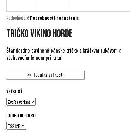
á
j
Priemerné
Neohodnotené
Podrobnosti hodnotenia
s
hodnotenie
produktu
TRIČKO VIKING HORDE
ť
je
?
0,0
z
Štandardné bavlnené pánske tričko s krátkym rukávom a
5
sťahovacím lemom pri krku.
hviezdičiek.
HĽADAŤ
Tabuľka veľkostí
VEĽKOSŤ
O
d
p
CODE-ON-CARD
o
r
ú