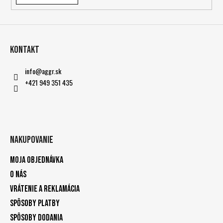
Kontakt
info
@
aggr.sk
+421 949 351 435
Nakupovanie
Moja objednávka
O nás
Vrátenie a reklamácia
Spôsoby platby
Spôsoby dodania