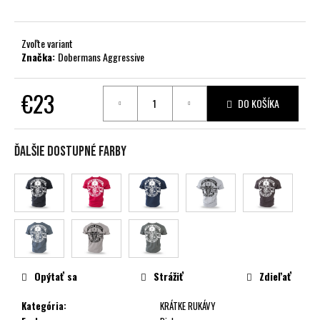
č
a
m
Zvoľte variant
e
Značka:
Dobermans Aggressive
€23
DO KOŠÍKA
Jednotková
cena:
Ďalšie dostupné farby
Opýtať sa
Strážiť
Zdieľať
Kategória
:
KRÁTKE RUKÁVY