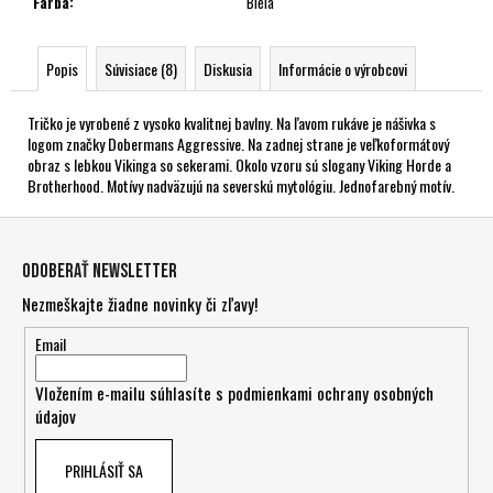
Farba
:
Biela
Popis
Súvisiace (8)
Diskusia
Informácie o výrobcovi
Tričko je vyrobené z vysoko kvalitnej bavlny. Na ľavom rukáve je nášivka s
logom značky Dobermans Aggressive. Na zadnej strane je veľkoformátový
obraz s lebkou Vikinga so sekerami. Okolo vzoru sú slogany Viking Horde a
Brotherhood. Motívy nadväzujú na severskú mytológiu. Jednofarebný motív.
Z
á
Odoberať newsletter
p
Nezmeškajte žiadne novinky či zľavy!
ä
t
Email
i
Vložením e-mailu súhlasíte s
podmienkami ochrany osobných
e
údajov
PRIHLÁSIŤ SA