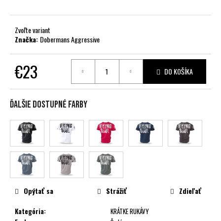
č
a
m
Zvoľte variant
e
Značka:
Dobermans Aggressive
€23
DO KOŠÍKA
Jednotková
cena:
Ďalšie dostupné farby
Opýtať sa
Strážiť
Zdieľať
Kategória
:
KRÁTKE RUKÁVY