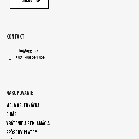
Kontakt
info
@
aggr.sk
+421 949 351 435
Nakupovanie
Moja objednávka
O nás
Vrátenie a reklamácia
Spôsoby platby