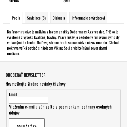
Farba
:
Šedá
Popis
Súvisiace (8)
Diskusia
Informácie o výrobcovi
Na ľavom rukáve je nášivka s logom značky Dobermans Aggressive. Tričko je
vyrobené z vysoko kvalitnej bavlny. Pravý rukáv je ozdobený rúnovými symboly
vpísanými do kruhu. Na ľavej strane hrudi sa nachádza názov modelu. Chrbát
pokrýva veľká potlač s nápisom Viking Soul s viditeľnými severskými
motívmi.
Z
á
Odoberať newsletter
p
Nezmeškajte žiadne novinky či zľavy!
ä
t
Email
i
Vložením e-mailu súhlasíte s
podmienkami ochrany osobných
e
údajov
PRIHLÁSIŤ SA