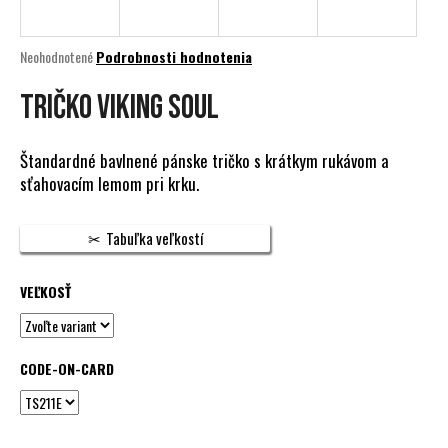
á
j
Priemerné
Neohodnotené
Podrobnosti hodnotenia
s
hodnotenie
produktu
TRIČKO VIKING SOUL
ť
je
?
0,0
z
Štandardné bavlnené pánske tričko s krátkym rukávom a
5
sťahovacím lemom pri krku.
hviezdičiek.
HĽADAŤ
Tabuľka veľkostí
VEĽKOSŤ
O
d
p
CODE-ON-CARD
o
r
ú