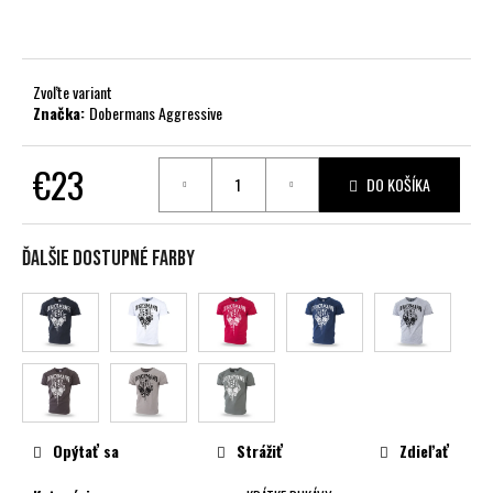
č
a
m
e
Zvoľte variant
Značka:
Dobermans Aggressive
€23
DO KOŠÍKA
Jednotková
cena:
Ďalšie dostupné farby
Opýtať sa
Strážiť
Zdieľať