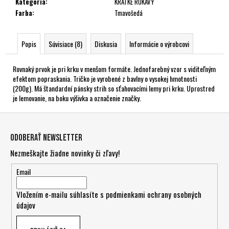
Kategória
:
KRÁTKE RUKÁVY
Farba
:
Tmavošedá
Popis
Súvisiace (8)
Diskusia
Informácie o výrobcovi
Rovnaký prvok je pri krku v menšom formáte. Jednofarebný vzor s viditeľným
efektom popraskania. Tričko je vyrobené z bavlny o vysokej hmotnosti
(200g). Má štandardní pánsky strih so sťahovacími lemy pri krku. Uprostred
je lemovanie, na boku výšivka a označenie značky.
Z
á
Odoberať newsletter
p
Nezmeškajte žiadne novinky či zľavy!
ä
t
Email
i
Vložením e-mailu súhlasíte s
podmienkami ochrany osobných
e
údajov