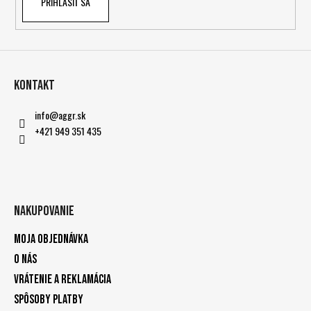
PRIHLÁSIŤ SA
Kontakt
info
@
aggr.sk
+421 949 351 435
Nakupovanie
Moja objednávka
O nás
Vrátenie a reklamácia
Spôsoby platby