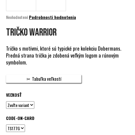
á
j
Priemerné
Neohodnotené
Podrobnosti hodnotenia
s
hodnotenie
produktu
TRIČKO WARRIOR
ť
je
?
0,0
z
Tričko s motívmi, ktoré sú typické pre kolekciu Dobermans.
5
Predná strana trička je zdobená veľkým logom a rúnovým
hviezdičiek.
symbolom.
HĽADAŤ
Tabuľka veľkostí
VEĽKOSŤ
O
d
p
o
CODE-ON-CARD
r
ú