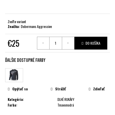
č
a
m
e
Zvoľte variant
Značka:
Dobermans Aggressive
€25
DO KOŠÍKA
Jednotková
cena:
Ďalšie dostupné farby
Opýtať sa
Strážiť
Zdieľať
Kategória
:
DLHÉ RUKÁVY
Farba
:
Tmavomodrá