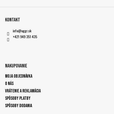
Kontakt
info
@
aggr.sk
+421 949 351 435
Nakupovanie
Moja objednávka
O nás
Vrátenie a reklamácia
Spôsoby platby
Spôsoby dodania