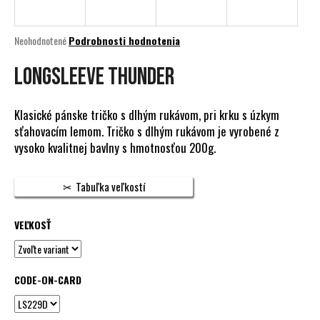
á
j
Priemerné
Neohodnotené
Podrobnosti hodnotenia
s
hodnotenie
produktu
LONGSLEEVE THUNDER
ť
je
?
0,0
z
Klasické pánske tričko s dlhým rukávom, pri krku s úzkym
5
sťahovacím lemom. Tričko s dlhým rukávom je vyrobené z
hviezdičiek.
vysoko kvalitnej bavlny s hmotnosťou 200g.
HĽADAŤ
Tabuľka veľkostí
VEĽKOSŤ
O
d
p
o
CODE-ON-CARD
r
ú