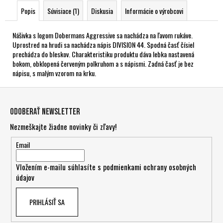
Popis
Súvisiace (1)
Diskusia
Informácie o výrobcovi
Nášivka s logom Dobermans Aggressive sa nachádza na ľavom rukáve.
Uprostred na hrudi sa nachádza nápis DIVISION 44. Spodná časť čísiel
prechádza do bleskov. Charakteristiku produktu dáva lebka nastavená
bokom, obklopená červeným polkruhom a s nápismi. Zadná časť je bez
nápisu, s malým vzorom na krku.
Z
á
Odoberať newsletter
p
Nezmeškajte žiadne novinky či zľavy!
ä
t
Email
i
Vložením e-mailu súhlasíte s
podmienkami ochrany osobných
e
údajov
PRIHLÁSIŤ SA