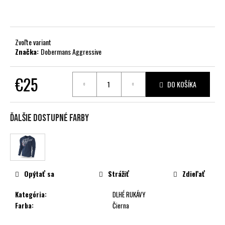
č
a
m
e
Zvoľte variant
Značka:
Dobermans Aggressive
€25
DO KOŠÍKA
Jednotková
cena:
Ďalšie dostupné farby
Opýtať sa
Strážiť
Zdieľať
Kategória
:
DLHÉ RUKÁVY
Farba
:
Čierna