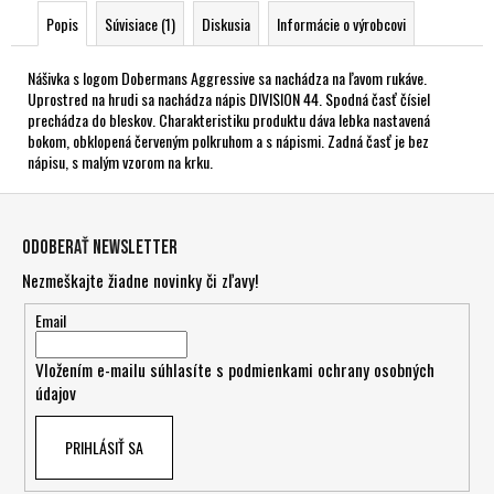
Popis
Súvisiace (1)
Diskusia
Informácie o výrobcovi
Nášivka s logom Dobermans Aggressive sa nachádza na ľavom rukáve.
Uprostred na hrudi sa nachádza nápis DIVISION 44. Spodná časť čísiel
prechádza do bleskov. Charakteristiku produktu dáva lebka nastavená
bokom, obklopená červeným polkruhom a s nápismi. Zadná časť je bez
nápisu, s malým vzorom na krku.
Z
á
Odoberať newsletter
p
Nezmeškajte žiadne novinky či zľavy!
ä
t
Email
i
Vložením e-mailu súhlasíte s
podmienkami ochrany osobných
e
údajov
PRIHLÁSIŤ SA