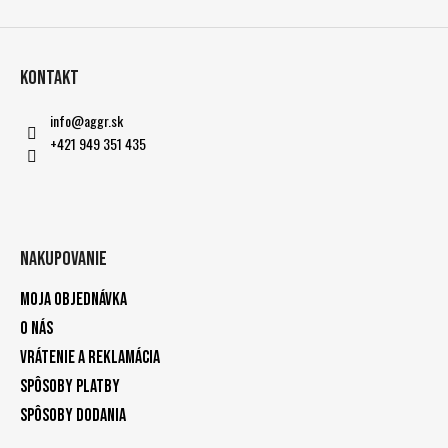
Kontakt
info
@
aggr.sk
+421 949 351 435
Nakupovanie
Moja objednávka
O nás
Vrátenie a reklamácia
Spôsoby platby
Spôsoby dodania