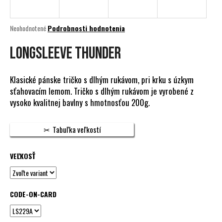
á
j
Priemerné
Neohodnotené
Podrobnosti hodnotenia
s
hodnotenie
produktu
LONGSLEEVE THUNDER
ť
je
?
0,0
z
Klasické pánske tričko s dlhým rukávom, pri krku s úzkym
5
sťahovacím lemom. Tričko s dlhým rukávom je vyrobené z
hviezdičiek.
vysoko kvalitnej bavlny s hmotnosťou 200g.
HĽADAŤ
Tabuľka veľkostí
VEĽKOSŤ
O
d
p
o
CODE-ON-CARD
r
ú