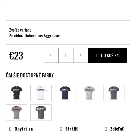
č
a
m
e
Zvoľte variant
Značka:
Dobermans Aggressive
€23
DO KOŠÍKA
Jednotková
cena:
Ďalšie dostupné farby
Opýtať sa
Strážiť
Zdieľať