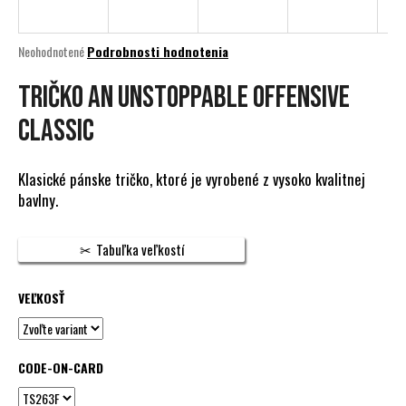
á
j
Priemerné
Neohodnotené
Podrobnosti hodnotenia
s
hodnotenie
produktu
TRIČKO AN UNSTOPPABLE OFFENSIVE
ť
je
?
0,0
CLASSIC
z
5
hviezdičiek.
Klasické pánske tričko, ktoré je vyrobené z vysoko kvalitnej
bavlny.
HĽADAŤ
Tabuľka veľkostí
O
VEĽKOSŤ
d
p
o
CODE-ON-CARD
r
ú