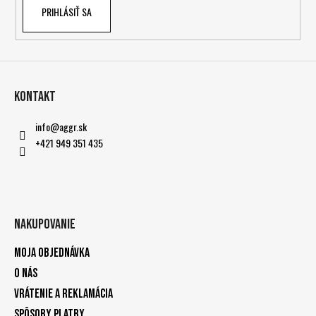
PRIHLÁSIŤ SA
Kontakt
info
@
aggr.sk
+421 949 351 435
Nakupovanie
Moja objednávka
O nás
Vrátenie a reklamácia
Spôsoby platby