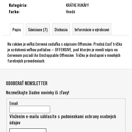
Kategória
:
KRÁTKE RUKÁVY
Farba
:
Hnedá
Popis
Súvisiace (7)
Diskusia
Informácie o výrobcovi
Na rukáve je veľká červená ceduľka s nápisom Offensive. Predná časť trička
je ozdobená veľkou potlačou – OFFENSIVE, pod ktorým je menší nápis na
červenom pozadí An Unstoppable Offensive. Tričko je dostupné v mnohých
farebných prevedeniach.
Z
á
Odoberať newsletter
p
Nezmeškajte žiadne novinky či zľavy!
ä
t
Email
i
Vložením e-mailu súhlasíte s
podmienkami ochrany osobných
e
údajov