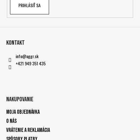
PRIHLÁSIŤ SA
Kontakt
info
@
aggr.sk
+421 949 351 435
Nakupovanie
Moja objednávka
O nás
Vrátenie a reklamácia
Spôsoby platby