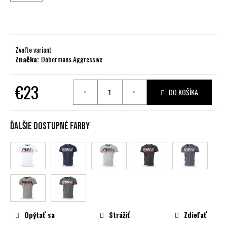
č
a
m
e
Zvoľte variant
Značka:
Dobermans Aggressive
€23
DO KOŠÍKA
Jednotková
cena:
Ďalšie dostupné farby
Opýtať sa
Strážiť
Zdieľať