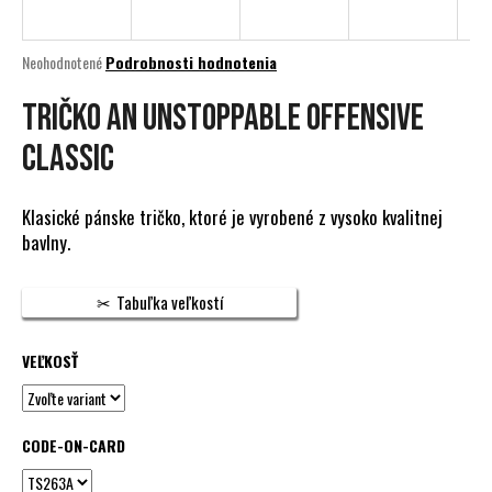
á
j
Priemerné
Neohodnotené
Podrobnosti hodnotenia
s
hodnotenie
produktu
TRIČKO AN UNSTOPPABLE OFFENSIVE
ť
je
?
0,0
CLASSIC
z
5
hviezdičiek.
Klasické pánske tričko, ktoré je vyrobené z vysoko kvalitnej
bavlny.
HĽADAŤ
Tabuľka veľkostí
O
VEĽKOSŤ
d
p
o
CODE-ON-CARD
r
ú