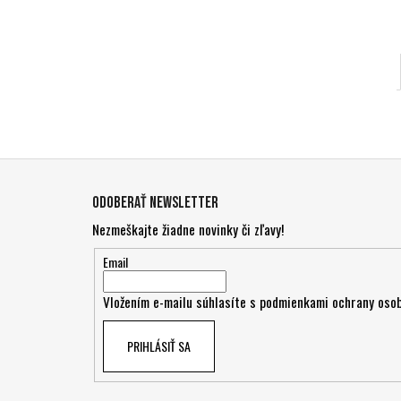
Z
á
Odoberať newsletter
p
Nezmeškajte žiadne novinky či zľavy!
ä
t
Email
i
Vložením e-mailu súhlasíte s
podmienkami ochrany osob
e
PRIHLÁSIŤ SA