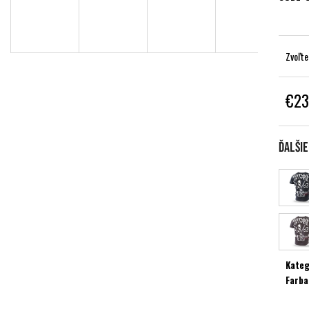
Zvoľte
€23
Jednot
cena:
Ďalši
Kateg
Farba