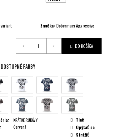
 variant
Značka:
Dobermans Aggressive
DO KOŠÍKA
ková
e dostupné farby
Tlač
ória
:
KRÁTKE RUKÁVY
:
Červená
Opýtať sa
Strážiť