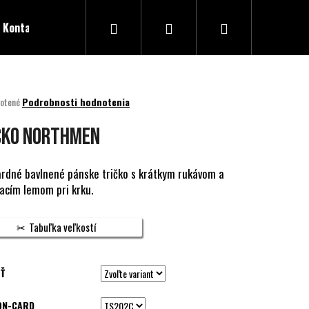
Hľadať
Prihlásenie
Nákupný
Kontakty
košík
né
otené
Podrobnosti hodnotenia
nie
u
ČKO NORTHMEN
rdné bavlnené pánske tričko s krátkym rukávom a
acím lemom pri krku.
ek.
Tabuľka veľkostí
Ť
ON-CARD