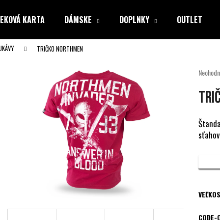
EKOVÁ KARTA
DÁMSKE
DOPLNKY
OUTLET
UKÁVY
TRIČKO NORTHMEN
Čo potrebujete nájsť?
Priemer
Neohodn
hodnote
produkt
HĽADAŤ
TRI
je
0,0
z
Štanda
5
sťahov
Odporúčame
hviezdiči
VEĽKOS
CODE-