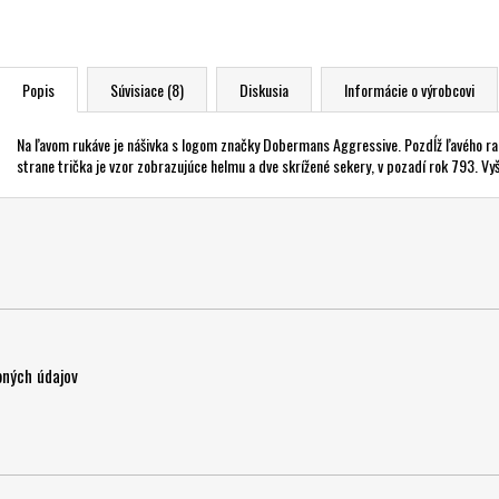
Popis
Súvisiace (8)
Diskusia
Informácie o výrobcovi
Na ľavom rukáve je nášivka s logom značky Dobermans Aggressive. Pozdĺž ľavého ra
strane trička je vzor zobrazujúce helmu a dve skrížené sekery, v pozadí rok 793. Vyš
ných údajov