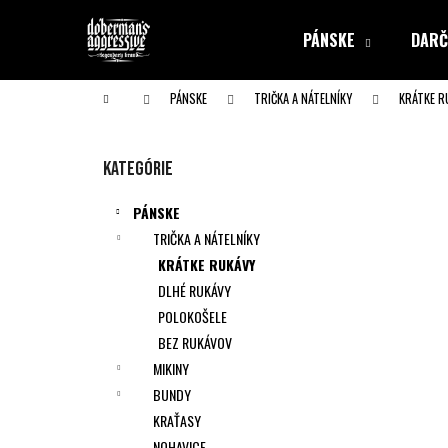
K
Prejsť
na
o
PÁNSKE
DARČ
obsah
Späť
Späť
š
do obchodu
do obchodu
í
Domov
PÁNSKE
TRIČKA A NÁTELNÍKY
KRÁTKE R
k
B
o
Preskočiť
Kategórie
č
kategórie
n
PÁNSKE
ý
TRIČKA A NÁTELNÍKY
p
KRÁTKE RUKÁVY
a
DLHÉ RUKÁVY
n
POLOKOŠELE
e
BEZ RUKÁVOV
l
MIKINY
BUNDY
KRAŤASY
NOHAVICE