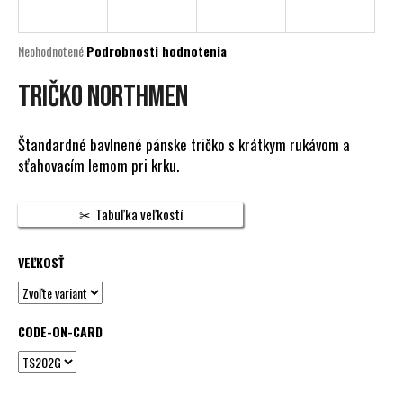
á
j
Priemerné
Neohodnotené
Podrobnosti hodnotenia
s
hodnotenie
produktu
TRIČKO NORTHMEN
ť
je
?
0,0
z
Štandardné bavlnené pánske tričko s krátkym rukávom a
5
sťahovacím lemom pri krku.
hviezdičiek.
HĽADAŤ
Tabuľka veľkostí
VEĽKOSŤ
O
d
p
CODE-ON-CARD
o
r
ú