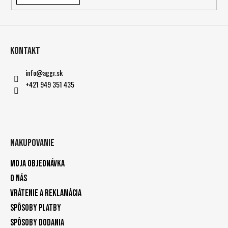
Kontakt
info
@
aggr.sk
+421 949 351 435
Nakupovanie
Moja objednávka
O nás
Vrátenie a reklamácia
Spôsoby platby
Spôsoby dodania