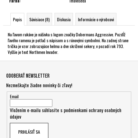
Farba
:
Tmavošedá
Popis
Súvisiace (8)
Diskusia
Informácie o výrobcovi
Na ľavom rukáve je nášivka s logom značky Dobermans Aggressive. Pozdĺž
ľavého ramena je potlač s nápisom a s rúnovými symbolmi. Na zadnej strane
trička je vzor zobrazujúce helmu a dve skrížené sekery, v pozadí rok 793.
Vyššie je text Northmen Invader.
Z
á
Odoberať newsletter
p
Nezmeškajte žiadne novinky či zľavy!
ä
t
Email
i
Vložením e-mailu súhlasíte s
podmienkami ochrany osobných
e
údajov
PRIHLÁSIŤ SA