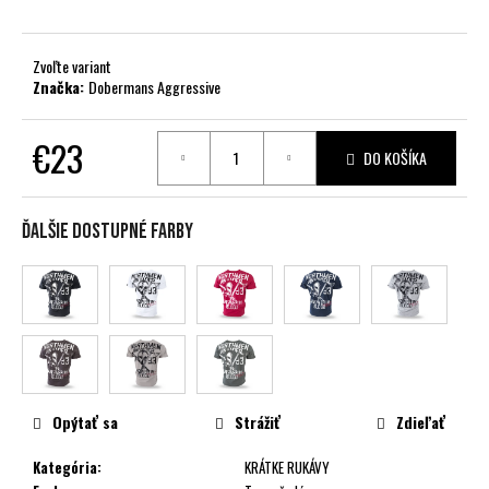
č
a
m
Zvoľte variant
e
Značka:
Dobermans Aggressive
€23
DO KOŠÍKA
Jednotková
cena:
Ďalšie dostupné farby
Opýtať sa
Strážiť
Zdieľať
Kategória
:
KRÁTKE RUKÁVY