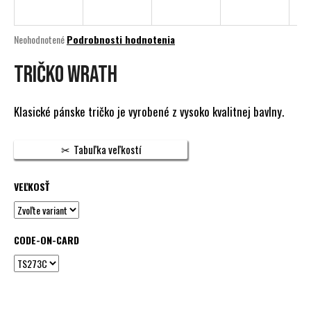
á
j
Priemerné
Neohodnotené
Podrobnosti hodnotenia
s
hodnotenie
produktu
TRIČKO WRATH
ť
je
?
0,0
z
Klasické pánske tričko je vyrobené z vysoko kvalitnej bavlny.
5
hviezdičiek.
Tabuľka veľkostí
HĽADAŤ
VEĽKOSŤ
O
d
CODE-ON-CARD
p
o
r
ú