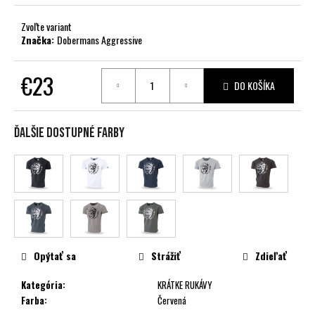
č
a
Zvoľte variant
m
Značka:
Dobermans Aggressive
e
€23
DO KOŠÍKA
Jednotková
cena:
Ďalšie dostupné farby
Opýtať sa
Strážiť
Zdieľať
Kategória
:
KRÁTKE RUKÁVY
Farba
:
Červená