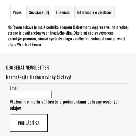
Popis
Súvisiace (8)
Diskusia
Informácie o výrobcovi
Na ľavom rukáve je malá ceduľka s logom Dobermans Aggressive. Na prednej
strane je dvojfarebný vzor hrozivého vlka. Okolo sú nápisy vytvorené
gotickým písmom, rúnové symboly a logo značky. Na zadnej strane je zvislý
nápis Wrath of Fenrir.
Z
á
Odoberať newsletter
p
Nezmeškajte žiadne novinky či zľavy!
ä
t
Email
i
Vložením e-mailu súhlasíte s
podmienkami ochrany osobných
e
údajov
PRIHLÁSIŤ SA