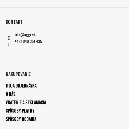
Kontakt
info
@
aggr.sk
+421 949 351 435
Nakupovanie
Moja objednávka
O nás
Vrátenie a reklamácia
Spôsoby platby
Spôsoby dodania