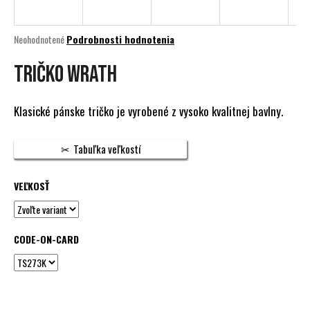
á
j
Priemerné
Neohodnotené
Podrobnosti hodnotenia
s
hodnotenie
produktu
TRIČKO WRATH
ť
je
?
0,0
z
Klasické pánske tričko je vyrobené z vysoko kvalitnej bavlny.
5
hviezdičiek.
Tabuľka veľkostí
HĽADAŤ
VEĽKOSŤ
O
d
CODE-ON-CARD
p
o
r
ú