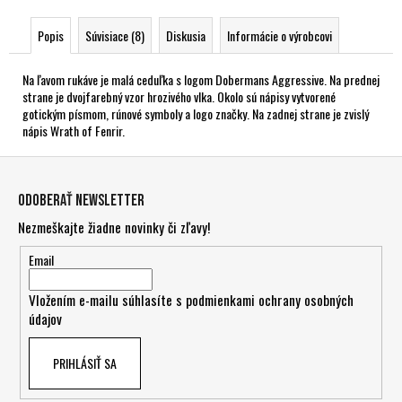
Popis
Súvisiace (8)
Diskusia
Informácie o výrobcovi
Na ľavom rukáve je malá ceduľka s logom Dobermans Aggressive. Na prednej
strane je dvojfarebný vzor hrozivého vlka. Okolo sú nápisy vytvorené
gotickým písmom, rúnové symboly a logo značky. Na zadnej strane je zvislý
nápis Wrath of Fenrir.
Z
á
Odoberať newsletter
p
Nezmeškajte žiadne novinky či zľavy!
ä
t
Email
i
Vložením e-mailu súhlasíte s
podmienkami ochrany osobných
e
údajov
PRIHLÁSIŤ SA