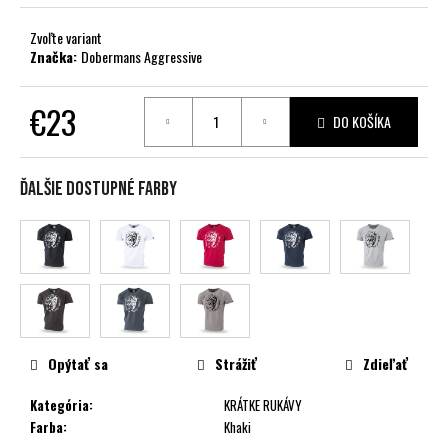
č
a
Zvoľte variant
m
Značka:
Dobermans Aggressive
e
€23
DO KOŠÍKA
Jednotková
cena:
Ďalšie dostupné farby
Opýtať sa
Strážiť
Zdieľať
Kategória
:
KRÁTKE RUKÁVY
Farba
:
Khaki